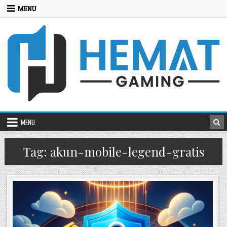
Skip
MENU
to
content
MENU
Tag:
akun-mobile-legend-gratis