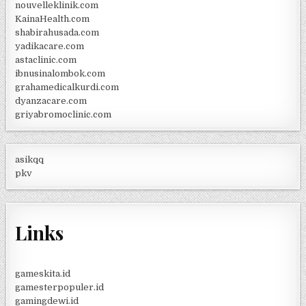
nouvelleklinik.com
KainaHealth.com
shabirahusada.com
yadikacare.com
astaclinic.com
ibnusinalombok.com
grahamedicalkurdi.com
dyanzacare.com
griyabromoclinic.com
asikqq
pkv
Links
gameskita.id
gamesterpopuler.id
gamingdewi.id