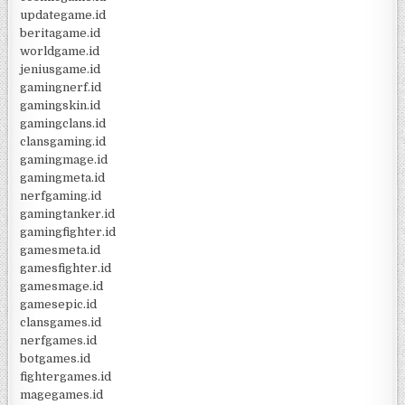
updategame.id
beritagame.id
worldgame.id
jeniusgame.id
gamingnerf.id
gamingskin.id
gamingclans.id
clansgaming.id
gamingmage.id
gamingmeta.id
nerfgaming.id
gamingtanker.id
gamingfighter.id
gamesmeta.id
gamesfighter.id
gamesmage.id
gamesepic.id
clansgames.id
nerfgames.id
botgames.id
fightergames.id
magegames.id