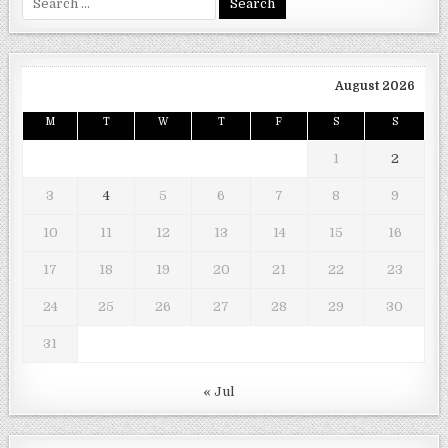
for:
August 2026
M
T
W
T
F
S
S
1
2
3
4
5
6
7
8
9
10
11
12
13
14
15
16
17
18
19
20
21
22
23
24
25
26
27
28
29
30
31
« Jul