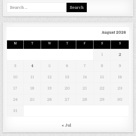
Search
for:
August 2026
M
T
W
T
F
S
S
1
2
3
4
5
6
7
8
9
10
11
12
13
14
15
16
17
18
19
20
21
22
23
24
25
26
27
28
29
30
31
« Jul