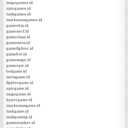
magegames.id
epicgames.id
tankgames.id
marksmangames.id
gameskin.id
gamenerf.id
gameclans.id
gamemeta.id
gamefighter.id
gamebot.id
gamemage.id
gameepic.id
botgame.id
metagame.id
fightergame.id
epicgame.id
magegame.id
hypergame.id
marksmangame.id
tankgame.id
tankgaming.id
gamestanker.id