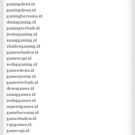
gamingdewi.id
gamingdewa.id
gamingbersama.id
duniagaming.id
gamingterbaik.id
jeniusgaming.id
saunggaming.id
shadowgaming.id
gamesshadow.id
gamesraja.id
sedapgaming.id
gamesdewa.id
gamesjenius.id
gamesterbaik.id
dewagames.id
saunggames.id
sedapgames.id
majestigames.id
gamebersama.id
gameshadow.id
rajagames.id
gameraja.id