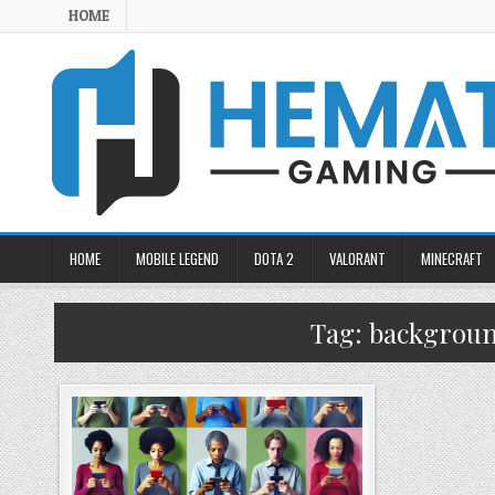
Skip
HOME
to
content
HOME
MOBILE LEGEND
DOTA 2
VALORANT
MINECRAFT
Tag:
backgroun