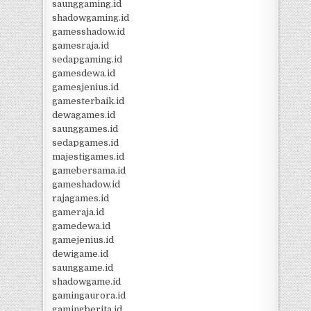
saunggaming.id
shadowgaming.id
gamesshadow.id
gamesraja.id
sedapgaming.id
gamesdewa.id
gamesjenius.id
gamesterbaik.id
dewagames.id
saunggames.id
sedapgames.id
majestigames.id
gamebersama.id
gameshadow.id
rajagames.id
gameraja.id
gamedewa.id
gamejenius.id
dewigame.id
saunggame.id
shadowgame.id
gamingaurora.id
gamingberita.id