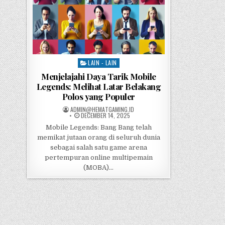
LAIN - LAIN
Posted
in
Menjelajahi Daya Tarik Mobile
Legends: Melihat Latar Belakang
Polos yang Populer
POSTED
ADMIN@HEMATGAMING.ID
BY
POSTED
DECEMBER 14, 2025
ON
Mobile Legends: Bang Bang telah
memikat jutaan orang di seluruh dunia
sebagai salah satu game arena
pertempuran online multipemain
(MOBA)…