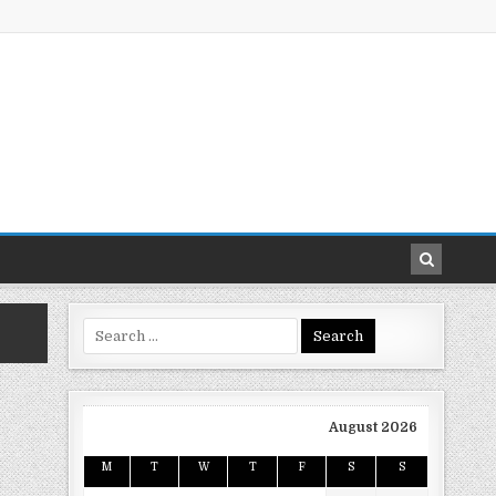
Search
for:
August 2026
M
T
W
T
F
S
S