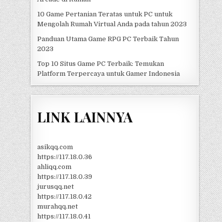
10 Game Pertanian Teratas untuk PC untuk
Mengolah Rumah Virtual Anda pada tahun 2023
Panduan Utama Game RPG PC Terbaik Tahun
2023
Top 10 Situs Game PC Terbaik: Temukan
Platform Terpercaya untuk Gamer Indonesia
LINK LAINNYA
asikqq.com
https://117.18.0.36
ahliqq.com
https://117.18.0.39
jurusqq.net
https://117.18.0.42
murahqq.net
https://117.18.0.41