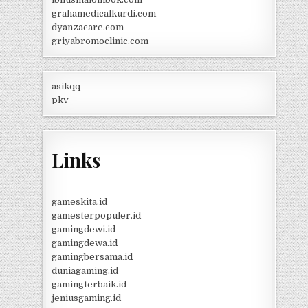
grahamedicalkurdi.com
dyanzacare.com
griyabromoclinic.com
asikqq
pkv
Links
gameskita.id
gamesterpopuler.id
gamingdewi.id
gamingdewa.id
gamingbersama.id
duniagaming.id
gamingterbaik.id
jeniusgaming.id