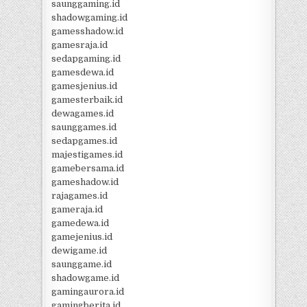
saunggaming.id
shadowgaming.id
gamesshadow.id
gamesraja.id
sedapgaming.id
gamesdewa.id
gamesjenius.id
gamesterbaik.id
dewagames.id
saunggames.id
sedapgames.id
majestigames.id
gamebersama.id
gameshadow.id
rajagames.id
gameraja.id
gamedewa.id
gamejenius.id
dewigame.id
saunggame.id
shadowgame.id
gamingaurora.id
gamingberita.id