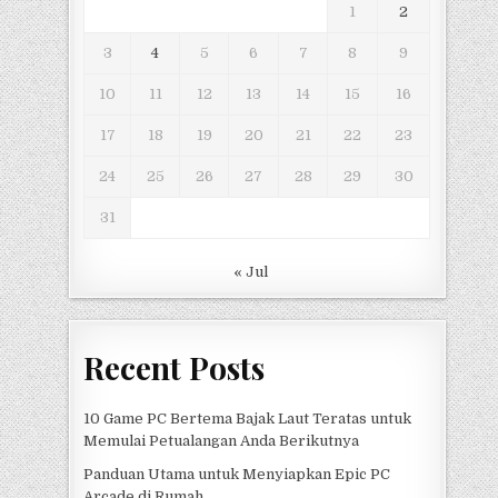
1
2
3
4
5
6
7
8
9
10
11
12
13
14
15
16
17
18
19
20
21
22
23
24
25
26
27
28
29
30
31
« Jul
Recent Posts
10 Game PC Bertema Bajak Laut Teratas untuk
Memulai Petualangan Anda Berikutnya
Panduan Utama untuk Menyiapkan Epic PC
Arcade di Rumah