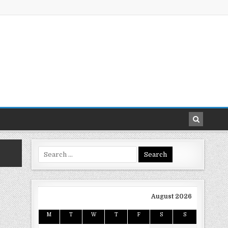
Search
for:
August 2026
M
T
W
T
F
S
S