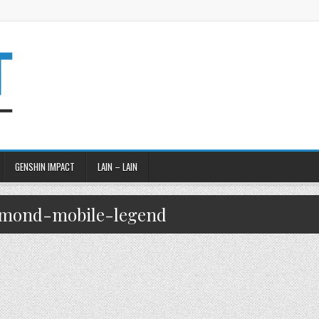
GENSHIN IMPACT
LAIN – LAIN
amond-mobile-legend