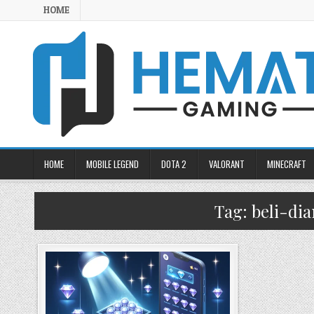
Skip
HOME
to
content
HOME
MOBILE LEGEND
DOTA 2
VALORANT
MINECRAFT
Tag:
beli-di