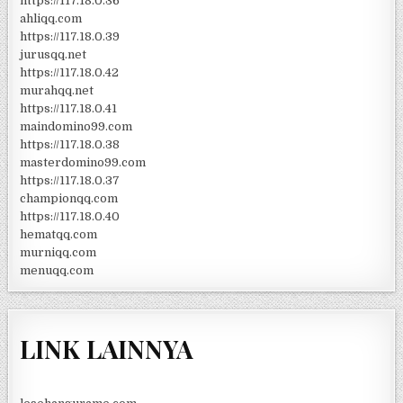
https://117.18.0.36
ahliqq.com
https://117.18.0.39
jurusqq.net
https://117.18.0.42
murahqq.net
https://117.18.0.41
maindomino99.com
https://117.18.0.38
masterdomino99.com
https://117.18.0.37
championqq.com
https://117.18.0.40
hematqq.com
murniqq.com
menuqq.com
LINK LAINNYA