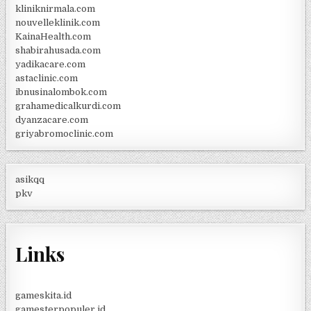
kliniknirmala.com
nouvelleklinik.com
KainaHealth.com
shabirahusada.com
yadikacare.com
astaclinic.com
ibnusinalombok.com
grahamedicalkurdi.com
dyanzacare.com
griyabromoclinic.com
asikqq
pkv
Links
gameskita.id
gamesterpopuler.id