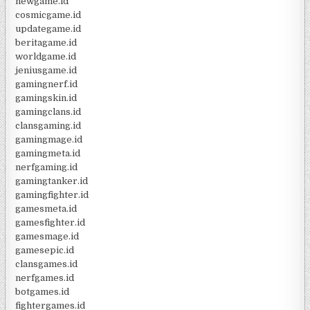
newgame.id
cosmicgame.id
updategame.id
beritagame.id
worldgame.id
jeniusgame.id
gamingnerf.id
gamingskin.id
gamingclans.id
clansgaming.id
gamingmage.id
gamingmeta.id
nerfgaming.id
gamingtanker.id
gamingfighter.id
gamesmeta.id
gamesfighter.id
gamesmage.id
gamesepic.id
clansgames.id
nerfgames.id
botgames.id
fightergames.id