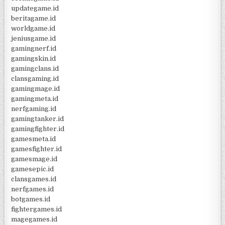
updategame.id
beritagame.id
worldgame.id
jeniusgame.id
gamingnerf.id
gamingskin.id
gamingclans.id
clansgaming.id
gamingmage.id
gamingmeta.id
nerfgaming.id
gamingtanker.id
gamingfighter.id
gamesmeta.id
gamesfighter.id
gamesmage.id
gamesepic.id
clansgames.id
nerfgames.id
botgames.id
fightergames.id
magegames.id