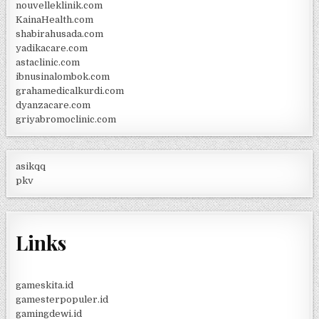
nouvelleklinik.com
KainaHealth.com
shabirahusada.com
yadikacare.com
astaclinic.com
ibnusinalombok.com
grahamedicalkurdi.com
dyanzacare.com
griyabromoclinic.com
asikqq
pkv
Links
gameskita.id
gamesterpopuler.id
gamingdewi.id