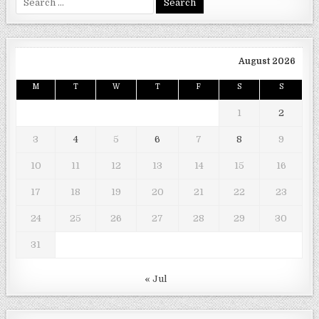
for:
August 2026
M
T
W
T
F
S
S
1
2
3
4
5
6
7
8
9
10
11
12
13
14
15
16
17
18
19
20
21
22
23
24
25
26
27
28
29
30
31
« Jul