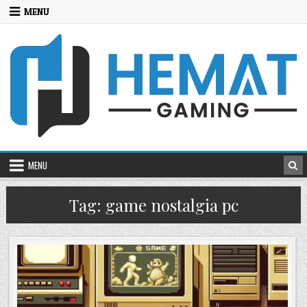
Skip
MENU
to
content
MENU
Tag:
game nostalgia pc