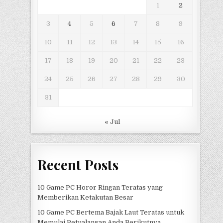
1
2
3
4
5
6
7
8
9
10
11
12
13
14
15
16
17
18
19
20
21
22
23
24
25
26
27
28
29
30
31
« Jul
Recent Posts
10 Game PC Horor Ringan Teratas yang
Memberikan Ketakutan Besar
10 Game PC Bertema Bajak Laut Teratas untuk
Memulai Petualangan Anda Berikutnya