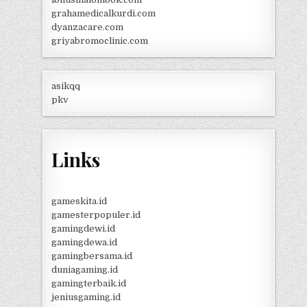
grahamedicalkurdi.com
dyanzacare.com
griyabromoclinic.com
asikqq
pkv
Links
gameskita.id
gamesterpopuler.id
gamingdewi.id
gamingdewa.id
gamingbersama.id
duniagaming.id
gamingterbaik.id
jeniusgaming.id