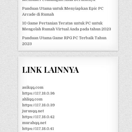
Panduan Utama untuk Menyiapkan Epic PC
Arcade di Rumah
10 Game Pertanian Teratas untuk PC untuk
Mengolah Rumah Virtual Anda pada tahun 2023
Panduan Utama Game RPG PC Terbaik Tahun
2023
LINK LAINNYA
asikqq.com
https://117.18.0.36
ahliqq.com
https://117.18.0.39
jurusqq.net
https://117.18.0.42
murahqq.net
https://117.18.0.41