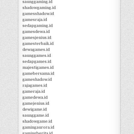
saunggaming.id
shadowgaming.id
gamesshadow.id
gamesraja.id
sedapgaming.id
gamesdewa.id
gamesjenius.id
gamesterbaik.id
dewagames.id
saunggames.id
sedapgames.id
majestigames.id
gamebersama.id
gameshadow.id
rajagames.id
gameraja.id
gamedewa.id
gamejenius.id
dewigame.id
saunggame.id
shadowgame.id
gamingaurora.id
gamingberita.id