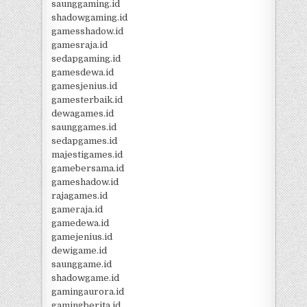
saunggaming.id
shadowgaming.id
gamesshadow.id
gamesraja.id
sedapgaming.id
gamesdewa.id
gamesjenius.id
gamesterbaik.id
dewagames.id
saunggames.id
sedapgames.id
majestigames.id
gamebersama.id
gameshadow.id
rajagames.id
gameraja.id
gamedewa.id
gamejenius.id
dewigame.id
saunggame.id
shadowgame.id
gamingaurora.id
gamingberita.id