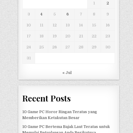
1
2
3
4
5
6
7
8
9
10
11
12
13
14
15
16
17
18
19
20
21
22
23
24
25
26
27
28
29
30
31
« Jul
Recent Posts
10 Game PC Horor Ringan Teratas yang
Memberikan Ketakutan Besar
10 Game PC Bertema Bajak Laut Teratas untuk
Memulai Petualangan Anda Berikutnya