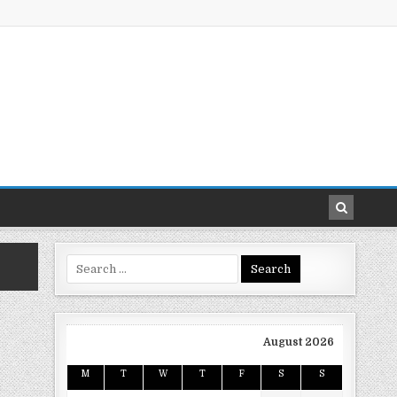
Search
for:
August 2026
M
T
W
T
F
S
S