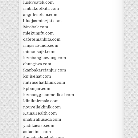
luckycatck.com
rmbakoelkita.com
angelesehan.com
bluejasminejkt.com
Mrobak.com
miekungfu.com
cafetemankita.com
rmjasabundo.com
mimoosajkt.com
kembangkawung.com
chungiwa.com
ikanbakarcianjur.com
kpjisehat.com
mitrasehatklinik.com
kpbanjar.com
kemanggisanmedical.com
kliniknirmala.com
nouvelleklinik.com
KainaHealth.com
shabirahusada.com
yadikacare.com
astaclinic.com
ibnusinalombok.com