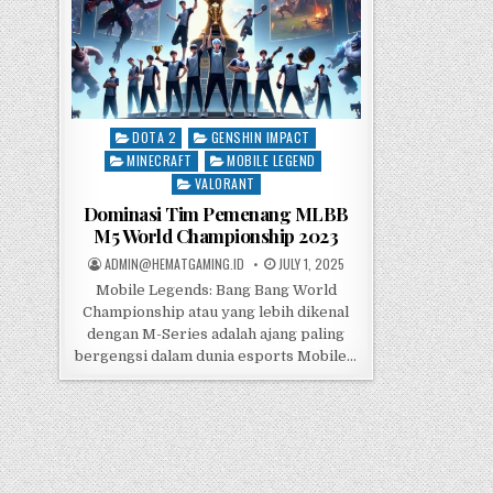
DOTA 2
GENSHIN IMPACT
Posted
in
MINECRAFT
MOBILE LEGEND
VALORANT
Dominasi Tim Pemenang MLBB
M5 World Championship 2023
POSTED
POSTED
ADMIN@HEMATGAMING.ID
JULY 1, 2025
BY
ON
Mobile Legends: Bang Bang World
Championship atau yang lebih dikenal
dengan M-Series adalah ajang paling
bergengsi dalam dunia esports Mobile…