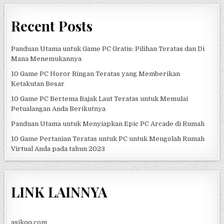
Recent Posts
Panduan Utama untuk Game PC Gratis: Pilihan Teratas dan Di
Mana Menemukannya
10 Game PC Horor Ringan Teratas yang Memberikan
Ketakutan Besar
10 Game PC Bertema Bajak Laut Teratas untuk Memulai
Petualangan Anda Berikutnya
Panduan Utama untuk Menyiapkan Epic PC Arcade di Rumah
10 Game Pertanian Teratas untuk PC untuk Mengolah Rumah
Virtual Anda pada tahun 2023
LINK LAINNYA
asikqq.com