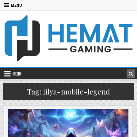
Skip
MENU
to
content
MENU
Tag:
lilya-mobile-legend