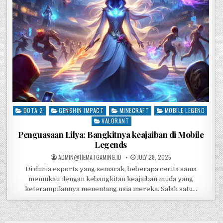
DOTA 2
GENSHIN IMPACT
MINECRAFT
MOBILE LEGEND
Posted
in
VALORANT
Penguasaan Lilya: Bangkitnya keajaiban di Mobile
Legends
POSTED
POSTED
ADMIN@HEMATGAMING.ID
JULY 28, 2025
BY
ON
Di dunia esports yang semarak, beberapa cerita sama
memukau dengan kebangkitan keajaiban muda yang
keterampilannya menentang usia mereka. Salah satu…