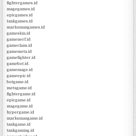
fightergames.id
magegames.id
epicgames.id
tankgames.id
marksmangames.id
gameskin.id
gamenerf.id
gameclans.id
gamemeta.id
gamefighter.id
gamebot.id
gamemage.id
gameepic.id
botgame.id
metagame.id
fightergame.id
epicgame.id
magegame.id
hypergame.id
marksmangame.id
tankgame.id
tankgaming.id