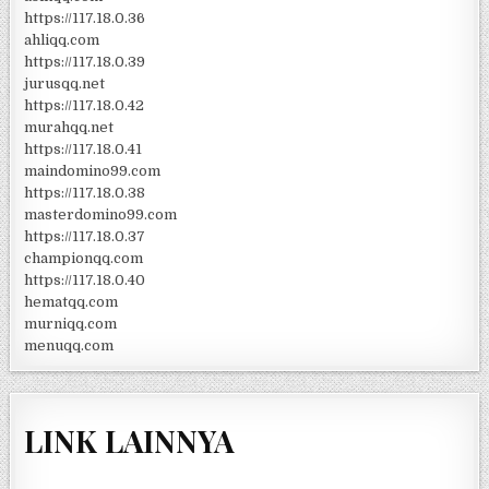
https://117.18.0.36
ahliqq.com
https://117.18.0.39
jurusqq.net
https://117.18.0.42
murahqq.net
https://117.18.0.41
maindomino99.com
https://117.18.0.38
masterdomino99.com
https://117.18.0.37
championqq.com
https://117.18.0.40
hematqq.com
murniqq.com
menuqq.com
LINK LAINNYA