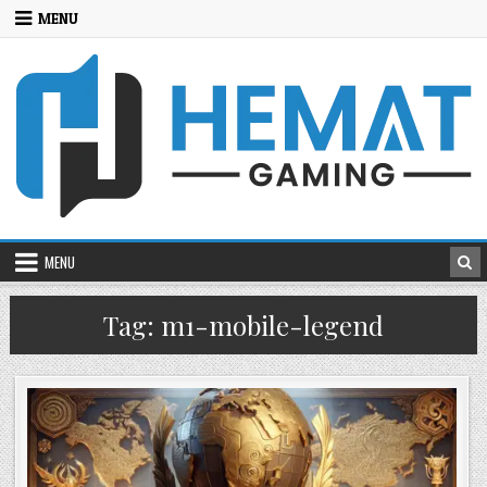
Skip
MENU
to
content
MENU
Tag:
m1-mobile-legend