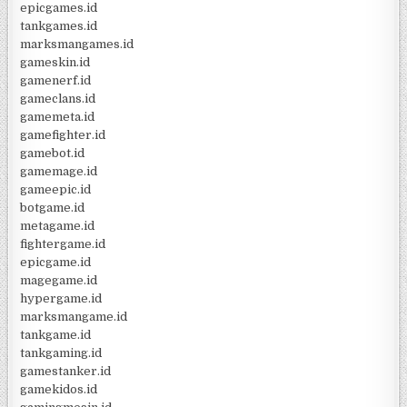
epicgames.id
tankgames.id
marksmangames.id
gameskin.id
gamenerf.id
gameclans.id
gamemeta.id
gamefighter.id
gamebot.id
gamemage.id
gameepic.id
botgame.id
metagame.id
fightergame.id
epicgame.id
magegame.id
hypergame.id
marksmangame.id
tankgame.id
tankgaming.id
gamestanker.id
gamekidos.id