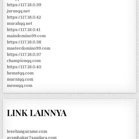
https://117.18.0.39
jurusqq.net
https://117.18.0.42
murahqq.net
https://117.18.0.41
maindomino99.com
https://117.18.0.38
masterdomino99.com
https://117.18.0.37
championqq.com
https://117.18.0.40
hematqq.com
murniqq.com
menuqq.com
LINK LAINNYA
lesehangurame.com
ayambakar7saudara.com