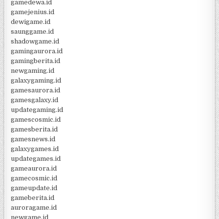
gamedewa.id
gamejenius.id
dewigame.id
saunggame.id
shadowgame.id
gamingaurora.id
gamingberita.id
newgaming.id
galaxygaming.id
gamesaurora.id
gamesgalaxy.id
updategaming.id
gamescosmic.id
gamesberita.id
gamesnews.id
galaxygames.id
updategames.id
gameaurora.id
gamecosmic.id
gameupdate.id
gameberita.id
auroragame.id
newgame.id