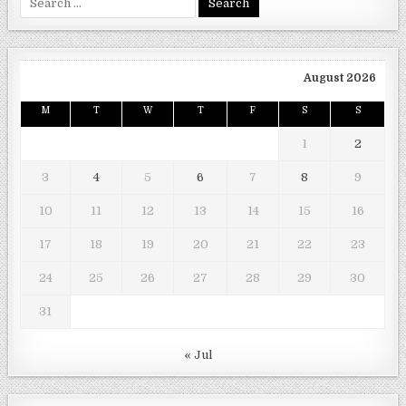
for:
August 2026
M
T
W
T
F
S
S
1
2
3
4
5
6
7
8
9
10
11
12
13
14
15
16
17
18
19
20
21
22
23
24
25
26
27
28
29
30
31
« Jul