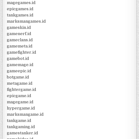
magegames.id
epicgames.id
tankgames.id
marksmangames.id
gameskin.id
gamenerf.id
gameclans.id
gamemeta.id
gamefighter.id
gamebot.id
gamemage.id
gameepic.id
botgame.id
metagame.id
fightergame.id
epicgame.id
magegame.id
hypergame.id
marksmangame.id
tankgame.id
tankgaming.id
gamestanker.id