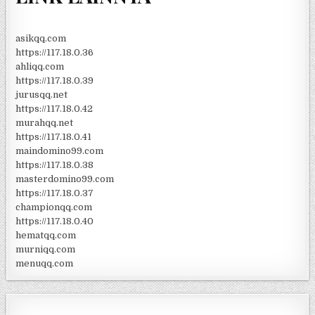
asikqq.com
https://117.18.0.36
ahliqq.com
https://117.18.0.39
jurusqq.net
https://117.18.0.42
murahqq.net
https://117.18.0.41
maindomino99.com
https://117.18.0.38
masterdomino99.com
https://117.18.0.37
championqq.com
https://117.18.0.40
hematqq.com
murniqq.com
menuqq.com