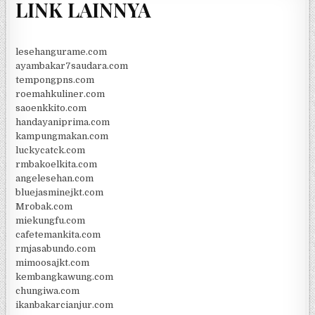
LINK LAINNYA
lesehangurame.com
ayambakar7saudara.com
tempongpns.com
roemahkuliner.com
saoenkkito.com
handayaniprima.com
kampungmakan.com
luckycatck.com
rmbakoelkita.com
angelesehan.com
bluejasminejkt.com
Mrobak.com
miekungfu.com
cafetemankita.com
rmjasabundo.com
mimoosajkt.com
kembangkawung.com
chungiwa.com
ikanbakarcianjur.com