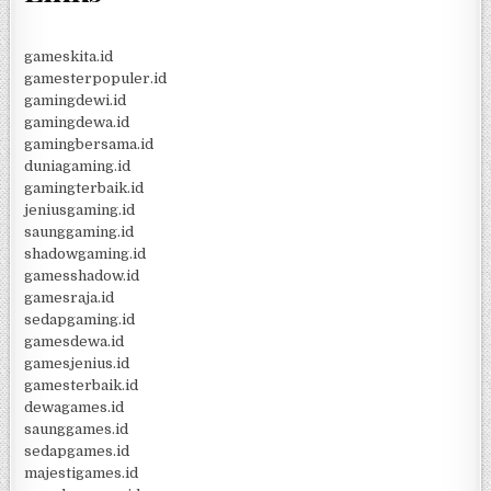
gameskita.id
gamesterpopuler.id
gamingdewi.id
gamingdewa.id
gamingbersama.id
duniagaming.id
gamingterbaik.id
jeniusgaming.id
saunggaming.id
shadowgaming.id
gamesshadow.id
gamesraja.id
sedapgaming.id
gamesdewa.id
gamesjenius.id
gamesterbaik.id
dewagames.id
saunggames.id
sedapgames.id
majestigames.id