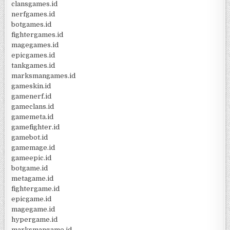
clansgames.id
nerfgames.id
botgames.id
fightergames.id
magegames.id
epicgames.id
tankgames.id
marksmangames.id
gameskin.id
gamenerf.id
gameclans.id
gamemeta.id
gamefighter.id
gamebot.id
gamemage.id
gameepic.id
botgame.id
metagame.id
fightergame.id
epicgame.id
magegame.id
hypergame.id
marksmangame.id