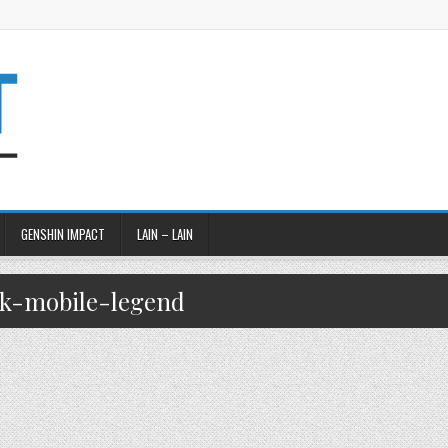
GENSHIN IMPACT
LAIN – LAIN
k-mobile-legend