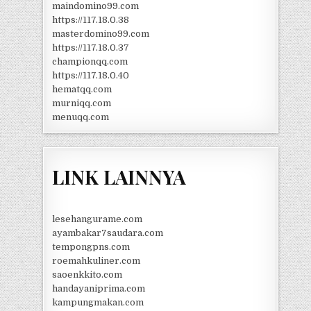
maindomino99.com
https://117.18.0.38
masterdomino99.com
https://117.18.0.37
championqq.com
https://117.18.0.40
hematqq.com
murniqq.com
menuqq.com
LINK LAINNYA
lesehangurame.com
ayambakar7saudara.com
tempongpns.com
roemahkuliner.com
saoenkkito.com
handayaniprima.com
kampungmakan.com