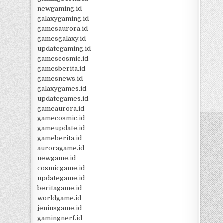
newgaming.id
galaxygaming.id
gamesaurora.id
gamesgalaxy.id
updategaming.id
gamescosmic.id
gamesberita.id
gamesnews.id
galaxygames.id
updategames.id
gameaurora.id
gamecosmic.id
gameupdate.id
gameberita.id
auroragame.id
newgame.id
cosmicgame.id
updategame.id
beritagame.id
worldgame.id
jeniusgame.id
gamingnerf.id