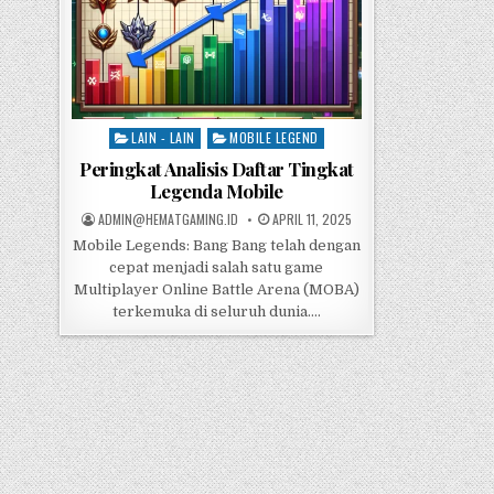
LAIN - LAIN
MOBILE LEGEND
Posted
in
Peringkat Analisis Daftar Tingkat
Legenda Mobile
POSTED
POSTED
ADMIN@HEMATGAMING.ID
APRIL 11, 2025
BY
ON
Mobile Legends: Bang Bang telah dengan
cepat menjadi salah satu game
Multiplayer Online Battle Arena (MOBA)
terkemuka di seluruh dunia….