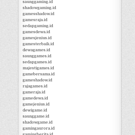
saunggaming.id
shadowgaming.id
gamesshadow.id
gamesraja.id
sedapgaming.id
gamesdewa.id
gamesjenius.id
gamesterbaik.id
dewagames.id
saunggames.id
sedapgames.id
majestigames.id
gamebersama.id
gameshadow.id
rajagames.id
gameraja.id
gamedewa.id
gamejenius.id
dewigame.id
saunggame.id
shadowgame.id
gamingaurora.id
gamingberita.id