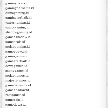
gamingdewa.id
gamingbersama.id
duniagaming.id
gamingterbaik.id
jeniusgaming.id
saunggaming.id
shadowgaming.id
gamesshadow.id
gamesraja.id
sedapgaming.id
gamesdewa.id
gamesjenius.id
gamesterbaik.id
dewagames.id
saunggames.id
sedapgames.id
majestigames.id
gamebersama.id
gameshadow.id
rajagames.id
gameraja.id
gamedewa.id