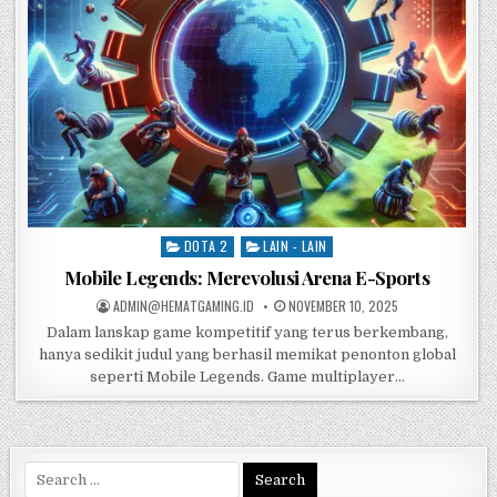
DOTA 2
LAIN - LAIN
Posted
in
Mobile Legends: Merevolusi Arena E-Sports
POSTED
POSTED
ADMIN@HEMATGAMING.ID
NOVEMBER 10, 2025
BY
ON
Dalam lanskap game kompetitif yang terus berkembang,
hanya sedikit judul yang berhasil memikat penonton global
seperti Mobile Legends. Game multiplayer…
Search
for: