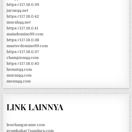
https://117.18.0.39
jurusqq.net
https://117.18.0.42
murahqq.net
https://117.18.0.41
maindomino99.com
https://117.18.0.38
masterdomino99.com
https://117.18.0.37
championqq.com
https://117.18.0.40
hematqq.com
murniqq.com
menuqq.com
LINK LAINNYA
lesehangurame.com
ayambakar7saudara.com