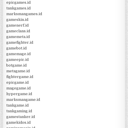
epicgames.id
tankgames.id
marksmangames.id
gameskin.id
gamenerf.id
gameclans.id
gamemeta.id
gamefighter.id
gamebot.id
gamemage.id
gameepic.id
botgame.id
metagame.id
fightergame.id
epicgame.id
magegame.id
hypergame.id
marksmangame.id
tankgame.id
tankgaming.id
gamestanker.id
gamekidos.id