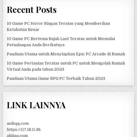
Recent Posts
10 Game PC Horor Ringan Teratas yang Memberikan
Ketakutan Besar
10 Game PC Bertema Bajak Laut Teratas untuk Memulai
Petualangan Anda Berikutnya
Panduan Utama untuk Menyiapkan Epic PC Arcade di Rumah
10 Game Pertanian Teratas untuk PC untuk Mengolah Rumah
Virtual Anda pada tahun 2023
Panduan Utama Game RPG PC Terbaik Tahun 2023
LINK LAINNYA
asikqq.com
https://117.18.0.36
ahliqq.com