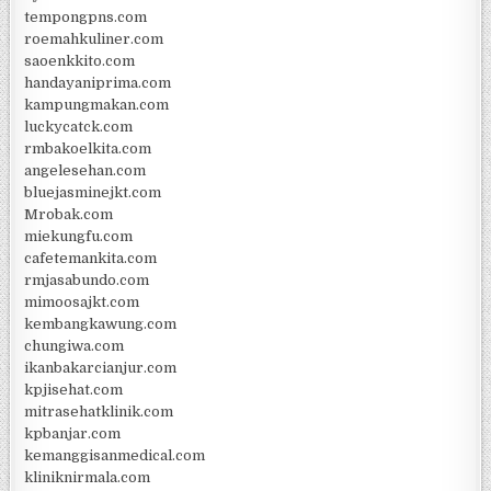
tempongpns.com
roemahkuliner.com
saoenkkito.com
handayaniprima.com
kampungmakan.com
luckycatck.com
rmbakoelkita.com
angelesehan.com
bluejasminejkt.com
Mrobak.com
miekungfu.com
cafetemankita.com
rmjasabundo.com
mimoosajkt.com
kembangkawung.com
chungiwa.com
ikanbakarcianjur.com
kpjisehat.com
mitrasehatklinik.com
kpbanjar.com
kemanggisanmedical.com
kliniknirmala.com