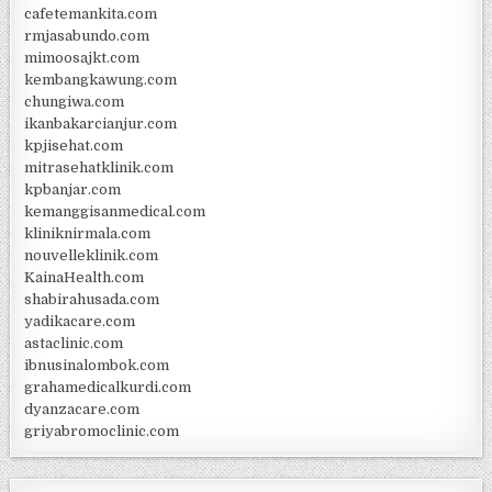
cafetemankita.com
rmjasabundo.com
mimoosajkt.com
kembangkawung.com
chungiwa.com
ikanbakarcianjur.com
kpjisehat.com
mitrasehatklinik.com
kpbanjar.com
kemanggisanmedical.com
kliniknirmala.com
nouvelleklinik.com
KainaHealth.com
shabirahusada.com
yadikacare.com
astaclinic.com
ibnusinalombok.com
grahamedicalkurdi.com
dyanzacare.com
griyabromoclinic.com