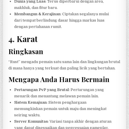
Dunia yang Luas
: Terus diperbarui dengan area,
makhluk, dan fitur baru.
Membangun & Kerajinan
: Ciptakan segalanya mulai
dari tempat berlindung dasar hingga markas luas
dengan pertahanan rumit.
4.
Karat
Ringkasan
“Rust” mengadu pemain satu sama lain dan lingkungan brutal
di mana hanya yang terkuat dan paling licik yang bertahan.
Mengapa Anda Harus Bermain
Pertarungan PvP yang Brutal
: Pertarungan yang
menarik dan menantang melawan pemain lain.
Sistem Kemajuan
: Sistem penghargaan
memungkinkan pemain untuk maju dan meningkat
seiring waktu.
Server Komunitas
: Variasi tanpa akhir dengan aturan
yang dapat disesuaikan dan penyesuaian gameplay.