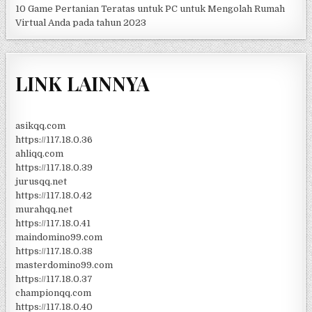
10 Game Pertanian Teratas untuk PC untuk Mengolah Rumah
Virtual Anda pada tahun 2023
LINK LAINNYA
asikqq.com
https://117.18.0.36
ahliqq.com
https://117.18.0.39
jurusqq.net
https://117.18.0.42
murahqq.net
https://117.18.0.41
maindomino99.com
https://117.18.0.38
masterdomino99.com
https://117.18.0.37
championqq.com
https://117.18.0.40