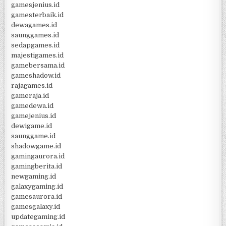
gamesjenius.id
gamesterbaik.id
dewagames.id
saunggames.id
sedapgames.id
majestigames.id
gamebersama.id
gameshadow.id
rajagames.id
gameraja.id
gamedewa.id
gamejenius.id
dewigame.id
saunggame.id
shadowgame.id
gamingaurora.id
gamingberita.id
newgaming.id
galaxygaming.id
gamesaurora.id
gamesgalaxy.id
updategaming.id