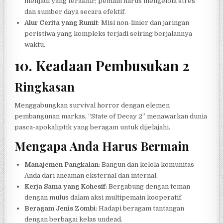
menjadi yang terakhir; pemain harus mengelola stres
dan sumber daya secara efektif.
Alur Cerita yang Rumit
: Misi non-linier dan jaringan
peristiwa yang kompleks terjadi seiring berjalannya
waktu.
10.
Keadaan Pembusukan 2
Ringkasan
Menggabungkan survival horror dengan elemen
pembangunan markas, “State of Decay 2” menawarkan dunia
pasca-apokaliptik yang beragam untuk dijelajahi.
Mengapa Anda Harus Bermain
Manajemen Pangkalan
: Bangun dan kelola komunitas
Anda dari ancaman eksternal dan internal.
Kerja Sama yang Kohesif
: Bergabung dengan teman
dengan mulus dalam aksi multipemain kooperatif.
Beragam Jenis Zombi
: Hadapi beragam tantangan
dengan berbagai kelas undead.