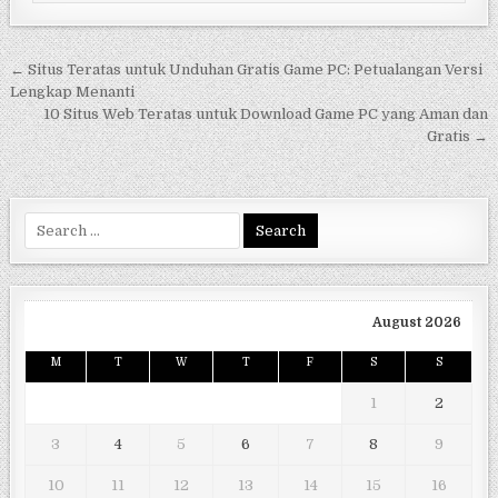
Post
← Situs Teratas untuk Unduhan Gratis Game PC: Petualangan Versi
navigation
Lengkap Menanti
10 Situs Web Teratas untuk Download Game PC yang Aman dan
Gratis →
Search
for:
August 2026
M
T
W
T
F
S
S
1
2
3
4
5
6
7
8
9
10
11
12
13
14
15
16