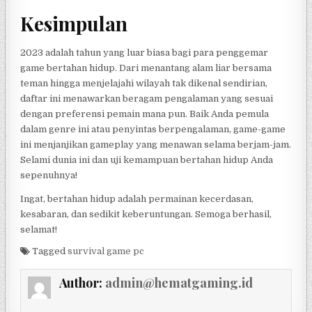
Kesimpulan
2023 adalah tahun yang luar biasa bagi para penggemar
game bertahan hidup. Dari menantang alam liar bersama
teman hingga menjelajahi wilayah tak dikenal sendirian,
daftar ini menawarkan beragam pengalaman yang sesuai
dengan preferensi pemain mana pun. Baik Anda pemula
dalam genre ini atau penyintas berpengalaman, game-game
ini menjanjikan gameplay yang menawan selama berjam-jam.
Selami dunia ini dan uji kemampuan bertahan hidup Anda
sepenuhnya!
Ingat, bertahan hidup adalah permainan kecerdasan,
kesabaran, dan sedikit keberuntungan. Semoga berhasil,
selamat!
Tagged
survival game pc
Author:
admin@hematgaming.id