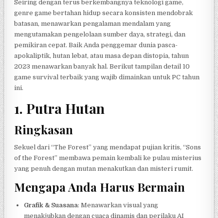
Seiring dengan terus berkembangnya teknologi game,
genre game bertahan hidup secara konsisten mendobrak
batasan, menawarkan pengalaman mendalam yang
mengutamakan pengelolaan sumber daya, strategi, dan
pemikiran cepat. Baik Anda penggemar dunia pasca-
apokaliptik, hutan lebat, atau masa depan distopia, tahun
2023 menawarkan banyak hal. Berikut tampilan detail 10
game survival terbaik yang wajib dimainkan untuk PC tahun
ini.
1.
Putra Hutan
Ringkasan
Sekuel dari “The Forest” yang mendapat pujian kritis, “Sons
of the Forest” membawa pemain kembali ke pulau misterius
yang penuh dengan mutan menakutkan dan misteri rumit.
Mengapa Anda Harus Bermain
Grafik & Suasana
: Menawarkan visual yang
menakjubkan dengan cuaca dinamis dan perilaku AI