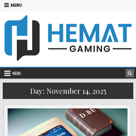
Skip
MENU
to
content
MENU
Day:
November 14, 2025