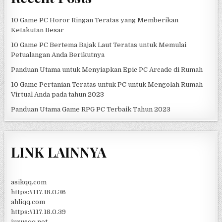
10 Game PC Horor Ringan Teratas yang Memberikan
Ketakutan Besar
10 Game PC Bertema Bajak Laut Teratas untuk Memulai
Petualangan Anda Berikutnya
Panduan Utama untuk Menyiapkan Epic PC Arcade di Rumah
10 Game Pertanian Teratas untuk PC untuk Mengolah Rumah
Virtual Anda pada tahun 2023
Panduan Utama Game RPG PC Terbaik Tahun 2023
LINK LAINNYA
asikqq.com
https://117.18.0.36
ahliqq.com
https://117.18.0.39
jurusqq.net