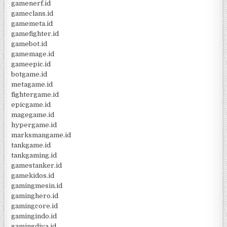
gamenerf.id
gameclans.id
gamemeta.id
gamefighter.id
gamebot.id
gamemage.id
gameepic.id
botgame.id
metagame.id
fightergame.id
epicgame.id
magegame.id
hypergame.id
marksmangame.id
tankgame.id
tankgaming.id
gamestanker.id
gamekidos.id
gamingmesin.id
gaminghero.id
gamingcore.id
gamingindo.id
gamingdiva.id