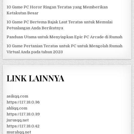
10 Game PC Horor Ringan Teratas yang Memberikan
Ketakutan Besar
10 Game PC Bertema Bajak Laut Teratas untuk Memulai
Petualangan Anda Berikutnya
Panduan Utama untuk Menyiapkan Epic PC Arcade di Rumah
10 Game Pertanian Teratas untuk PC untuk Mengolah Rumah
Virtual Anda pada tahun 2023
LINK LAINNYA
asikqq.com
https://117.18.0.36
ahliqq.com
https://117.18.0.39
jurusqq.net
https://117.18.0.42
murahqq.net