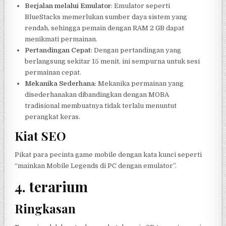
Berjalan melalui Emulator
: Emulator seperti
BlueStacks memerlukan sumber daya sistem yang
rendah, sehingga pemain dengan RAM 2 GB dapat
menikmati permainan.
Pertandingan Cepat
: Dengan pertandingan yang
berlangsung sekitar 15 menit, ini sempurna untuk sesi
permainan cepat.
Mekanika Sederhana
: Mekanika permainan yang
disederhanakan dibandingkan dengan MOBA
tradisional membuatnya tidak terlalu menuntut
perangkat keras.
Kiat SEO
Pikat para pecinta game mobile dengan kata kunci seperti
“mainkan Mobile Legends di PC dengan emulator”.
4.
terarium
Ringkasan