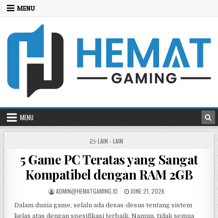
Skip
MENU
to
content
MENU
POSTED
LAIN - LAIN
IN
5 Game PC Teratas yang Sangat
Kompatibel dengan RAM 2GB
POSTED
POSTED
ADMIN@HEMATGAMING.ID
JUNE 21, 2026
BY
ON
Dalam dunia game, selalu ada desas-desus tentang sistem
kelas atas dengan spesifikasi terbaik. Namun, tidak semua