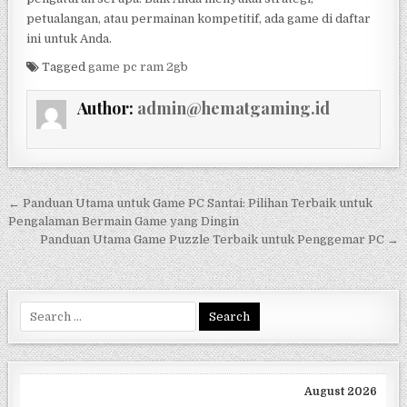
petualangan, atau permainan kompetitif, ada game di daftar
ini untuk Anda.
Tagged
game pc ram 2gb
Author:
admin@hematgaming.id
Post
← Panduan Utama untuk Game PC Santai: Pilihan Terbaik untuk
navigation
Pengalaman Bermain Game yang Dingin
Panduan Utama Game Puzzle Terbaik untuk Penggemar PC →
Search
for:
August 2026