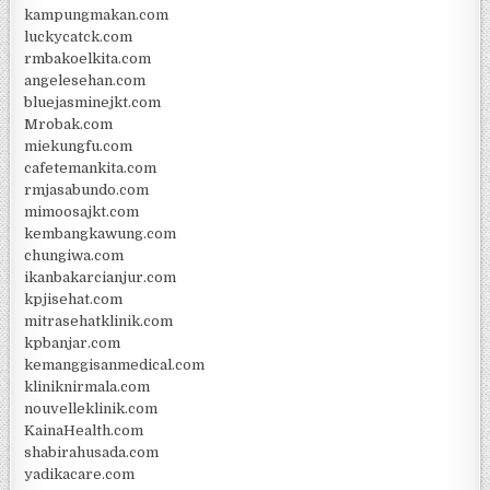
kampungmakan.com
luckycatck.com
rmbakoelkita.com
angelesehan.com
bluejasminejkt.com
Mrobak.com
miekungfu.com
cafetemankita.com
rmjasabundo.com
mimoosajkt.com
kembangkawung.com
chungiwa.com
ikanbakarcianjur.com
kpjisehat.com
mitrasehatklinik.com
kpbanjar.com
kemanggisanmedical.com
kliniknirmala.com
nouvelleklinik.com
KainaHealth.com
shabirahusada.com
yadikacare.com