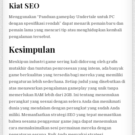
Kiat SEO
Menggunakan “Panduan gameplay Undertale untuk PC
dengan spesifikasi rendah” dapat menarik pemain baru dan
pemain lama yang mencari tip atau menghidupkan kembali
pengalaman tersebut.
Kesimpulan
Meskipun industri game sering kali didorong oleh grafis
mutakhir dan tuntutan pemrosesan yang intens, ada banyak
game berkualitas yang tersedia bagi mereka yang memiliki
pengaturan lebih sederhana. Setiap judul yang disebutkan di
atas menawarkan pengalaman gameplay yang unik tanpa
memerlukan RAM lebih dari 2GB. Ini tentang menemukan
perangkat yang sesuai dengan selera Anda dan menikmati
dunia yang mendalam dengan perangkat yang sudah Anda
miliki. Memanfaatkan strategi SEO yang tepat memastikan
bahwa sesama penggemar game juga dapat menemukan
cara memaksimalkan sesi permainan mereka dengan
pengaturan serupa. Baik Anda menyukai strategi,