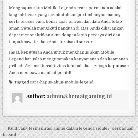
Menghapus akun Mobile Legend secara permanen adalah
langkah besar yang membutuhkan pertimbangan matang
serta proses yang benar agar privasi dan data Anda tetap
aman. Setelah mengikuti panduan di atas, Anda diharapkan
dapat menonaktifkan akun dengan lebih percaya diri dan
tanpa khawatir data Anda tersisa di server.
Ingat, keputusan Anda untuk menghapus akun Mobile
Legend haruslah mengutamakan kenyamanan dan keamanan
pribadi. Selamat beraktivitas kembali dan semoga keputusan
Anda membawa manfaat positif!
Tagged
cara-hapus-akun-mobile-legend
Author:
admin@hematgaming.id
Post
← Kulit yang terinspirasi anime dalam legenda seluler: perpaduan
navigation
kreatif