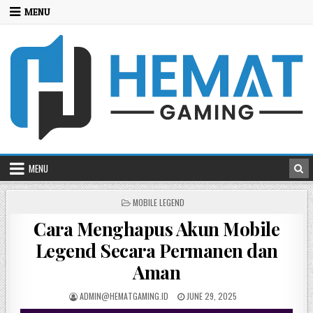
Skip
MENU
to
content
MENU
POSTED
MOBILE LEGEND
IN
Cara Menghapus Akun Mobile
Legend Secara Permanen dan
Aman
POSTED
POSTED
ADMIN@HEMATGAMING.ID
JUNE 29, 2025
BY
ON