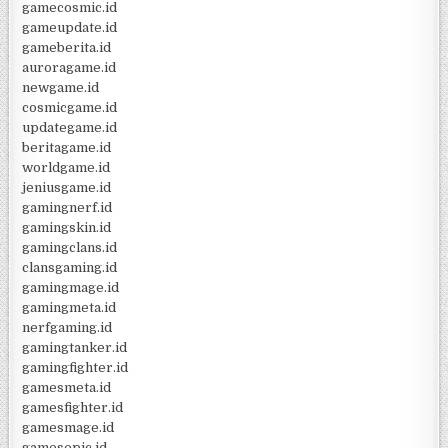
gamecosmic.id
gameupdate.id
gameberita.id
auroragame.id
newgame.id
cosmicgame.id
updategame.id
beritagame.id
worldgame.id
jeniusgame.id
gamingnerf.id
gamingskin.id
gamingclans.id
clansgaming.id
gamingmage.id
gamingmeta.id
nerfgaming.id
gamingtanker.id
gamingfighter.id
gamesmeta.id
gamesfighter.id
gamesmage.id
gamesepic.id