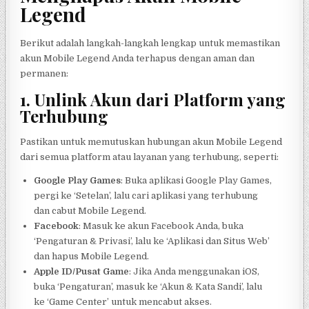
Legend
Berikut adalah langkah-langkah lengkap untuk memastikan
akun Mobile Legend Anda terhapus dengan aman dan
permanen:
1.
Unlink Akun dari Platform yang
Terhubung
Pastikan untuk memutuskan hubungan akun Mobile Legend
dari semua platform atau layanan yang terhubung, seperti:
Google Play Games
: Buka aplikasi Google Play Games,
pergi ke ‘Setelan’, lalu cari aplikasi yang terhubung
dan cabut Mobile Legend.
Facebook
: Masuk ke akun Facebook Anda, buka
‘Pengaturan & Privasi’, lalu ke ‘Aplikasi dan Situs Web’
dan hapus Mobile Legend.
Apple ID/Pusat Game
: Jika Anda menggunakan iOS,
buka ‘Pengaturan’, masuk ke ‘Akun & Kata Sandi’, lalu
ke ‘Game Center’ untuk mencabut akses.