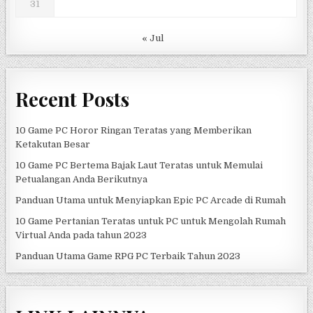
31
« Jul
Recent Posts
10 Game PC Horor Ringan Teratas yang Memberikan
Ketakutan Besar
10 Game PC Bertema Bajak Laut Teratas untuk Memulai
Petualangan Anda Berikutnya
Panduan Utama untuk Menyiapkan Epic PC Arcade di Rumah
10 Game Pertanian Teratas untuk PC untuk Mengolah Rumah
Virtual Anda pada tahun 2023
Panduan Utama Game RPG PC Terbaik Tahun 2023