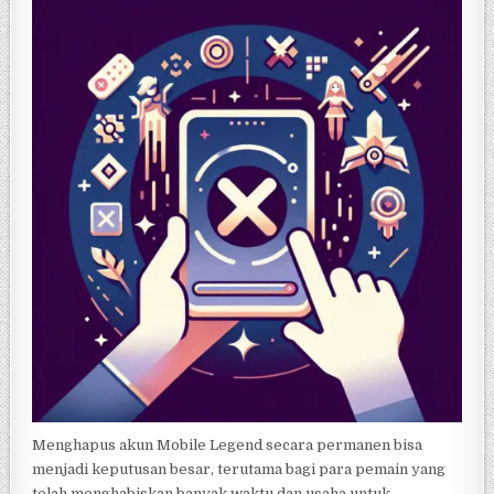
Menghapus akun Mobile Legend secara permanen bisa
menjadi keputusan besar, terutama bagi para pemain yang
telah menghabiskan banyak waktu dan usaha untuk