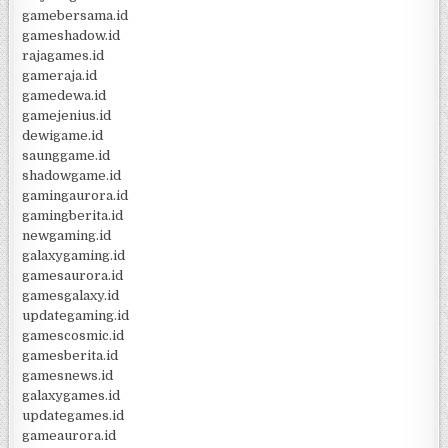
gamebersama.id
gameshadow.id
rajagames.id
gameraja.id
gamedewa.id
gamejenius.id
dewigame.id
saunggame.id
shadowgame.id
gamingaurora.id
gamingberita.id
newgaming.id
galaxygaming.id
gamesaurora.id
gamesgalaxy.id
updategaming.id
gamescosmic.id
gamesberita.id
gamesnews.id
galaxygames.id
updategames.id
gameaurora.id