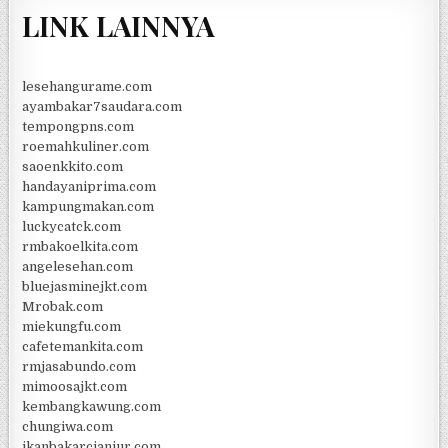
LINK LAINNYA
lesehangurame.com
ayambakar7saudara.com
tempongpns.com
roemahkuliner.com
saoenkkito.com
handayaniprima.com
kampungmakan.com
luckycatck.com
rmbakoelkita.com
angelesehan.com
bluejasminejkt.com
Mrobak.com
miekungfu.com
cafetemankita.com
rmjasabundo.com
mimoosajkt.com
kembangkawung.com
chungiwa.com
ikanbakarcianjur.com