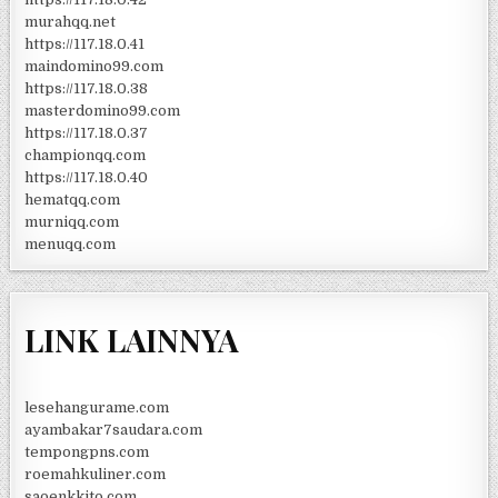
murahqq.net
https://117.18.0.41
maindomino99.com
https://117.18.0.38
masterdomino99.com
https://117.18.0.37
championqq.com
https://117.18.0.40
hematqq.com
murniqq.com
menuqq.com
LINK LAINNYA
lesehangurame.com
ayambakar7saudara.com
tempongpns.com
roemahkuliner.com
saoenkkito.com