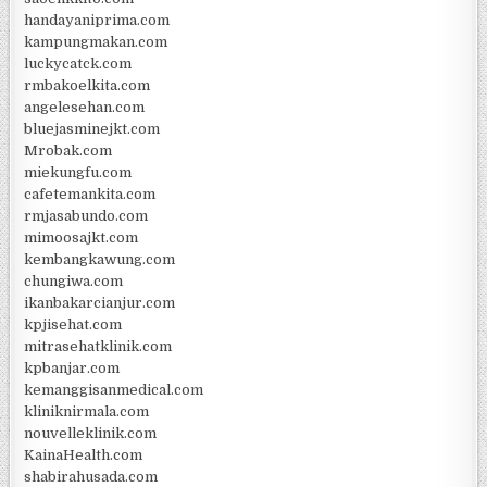
handayaniprima.com
kampungmakan.com
luckycatck.com
rmbakoelkita.com
angelesehan.com
bluejasminejkt.com
Mrobak.com
miekungfu.com
cafetemankita.com
rmjasabundo.com
mimoosajkt.com
kembangkawung.com
chungiwa.com
ikanbakarcianjur.com
kpjisehat.com
mitrasehatklinik.com
kpbanjar.com
kemanggisanmedical.com
kliniknirmala.com
nouvelleklinik.com
KainaHealth.com
shabirahusada.com