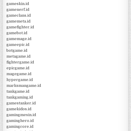
gameskin.id
gamenerf.id
gameclans.id
gamemeta.id
gamefighter.id
gamebot.id
gamemage.id
gameepic.id
botgame.id
metagame.id
fightergame.id
epicgame.id
magegame.id
hypergame.id
marksmangame.id
tankgame.id
tankgaming.id
gamestanker.id
gamekidos.id
gamingmesin.id
gaminghero.id
gamingcore.id