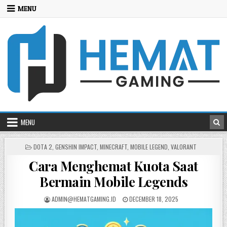
Skip
MENU
to
content
MENU
POSTED
DOTA 2
,
GENSHIN IMPACT
,
MINECRAFT
,
MOBILE LEGEND
,
VALORANT
IN
Cara Menghemat Kuota Saat
Bermain Mobile Legends
POSTED
POSTED
ADMIN@HEMATGAMING.ID
DECEMBER 18, 2025
BY
ON