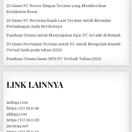
10 Game PC Horor Ringan Teratas yang Memberikan
Ketakutan Besar
10 Game PC Bertema Bajak Laut Teratas untuk Memulai
Petualangan Anda Berikutnya
Panduan Utama untuk Menyiapkan Epic PC Arcade di Rumah
10 Game Pertanian Teratas untuk PC untuk Mengolah Rumah
Virtual Anda pada tahun 2023
Panduan Utama Game RPG PC Terbaik Tahun 2023
LINK LAINNYA
asikqq.com
https://117.18.0.36
ahliqq.com
https://117.18.0.39
jurusqq.net
https://117.18.0.42