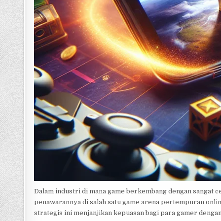
Dalam industri di mana game berkembang dengan sangat 
penawarannya di salah satu game arena pertempuran onli
strategis ini menjanjikan kepuasan bagi para gamer denga