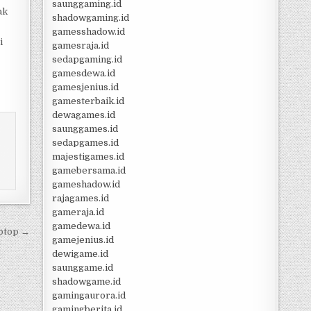
saunggaming.id
ak
shadowgaming.id
gamesshadow.id
i
gamesraja.id
sedapgaming.id
gamesdewa.id
gamesjenius.id
gamesterbaik.id
dewagames.id
saunggames.id
sedapgames.id
majestigames.id
gamebersama.id
gameshadow.id
rajagames.id
gameraja.id
gamedewa.id
aptop →
gamejenius.id
dewigame.id
saunggame.id
shadowgame.id
gamingaurora.id
gamingberita.id