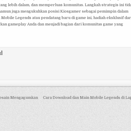
ng lebih dalam, dan memperluas komunitas. Langkah strategis ini tid
 namun juga mengukuhkan posisi Kiosgamer sebagai pemimpin dalam
 Mobile Legends atau pendatang baru di game ini, hadiah eksklusif dar
an gameplay Anda dan menjadi bagian dari komunitas game yang
d
Desain Mengagumkan
Cara Download dan Main Mobile Legends di L