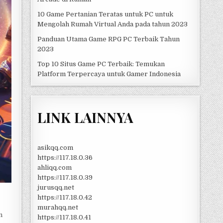
10 Game Pertanian Teratas untuk PC untuk
Mengolah Rumah Virtual Anda pada tahun 2023
Panduan Utama Game RPG PC Terbaik Tahun
2023
Top 10 Situs Game PC Terbaik: Temukan
Platform Terpercaya untuk Gamer Indonesia
LINK LAINNYA
asikqq.com
https://117.18.0.36
ahliqq.com
https://117.18.0.39
jurusqq.net
https://117.18.0.42
murahqq.net
n
https://117.18.0.41