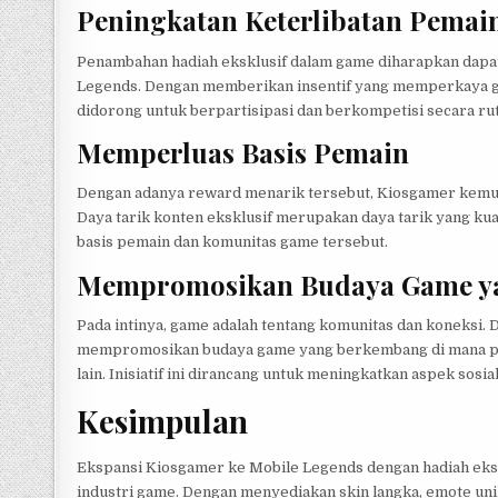
Peningkatan Keterlibatan Pemai
Penambahan hadiah eksklusif dalam game diharapkan dapat 
Legends. Dengan memberikan insentif yang memperkaya g
didorong untuk berpartisipasi dan berkompetisi secara rut
Memperluas Basis Pemain
Dengan adanya reward menarik tersebut, Kiosgamer kemu
Daya tarik konten eksklusif merupakan daya tarik yang k
basis pemain dan komunitas game tersebut.
Mempromosikan Budaya Game y
Pada intinya, game adalah tentang komunitas dan koneksi
mempromosikan budaya game yang berkembang di mana pe
lain. Inisiatif ini dirancang untuk meningkatkan aspek sos
Kesimpulan
Ekspansi Kiosgamer ke Mobile Legends dengan hadiah eksk
industri game. Dengan menyediakan skin langka, emote u