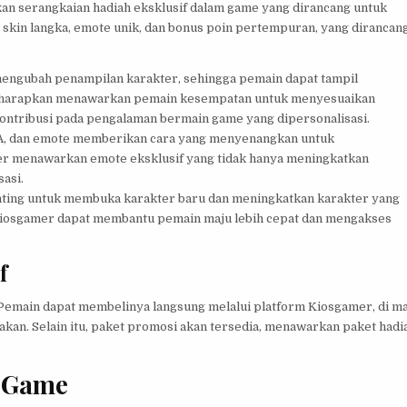
n serangkaian hadiah eksklusif dalam game yang dirancang untuk
 skin langka, emote unik, dan bonus poin pertempuran, yang dirancan
 mengubah penampilan karakter, sehingga pemain dapat tampil
 diharapkan menawarkan pemain kesempatan untuk menyesuaikan
ontribusi pada pengalaman bermain game yang dipersonalisasi.
BA, dan emote memberikan cara yang menyenangkan untuk
mer menawarkan emote eksklusif yang tidak hanya meningkatkan
asi.
nting untuk membuka karakter baru dan meningkatkan karakter yang
i Kiosgamer dapat membantu pemain maju lebih cepat dan mengakses
f
 Pemain dapat membelinya langsung melalui platform Kiosgamer, di m
an. Selain itu, paket promosi akan tersedia, menawarkan paket hadi
 Game