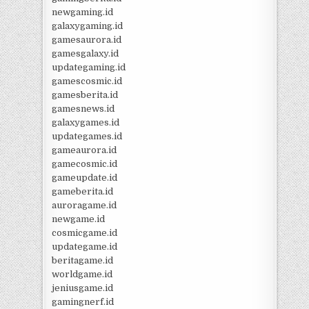
newgaming.id
galaxygaming.id
gamesaurora.id
gamesgalaxy.id
updategaming.id
gamescosmic.id
gamesberita.id
gamesnews.id
galaxygames.id
updategames.id
gameaurora.id
gamecosmic.id
gameupdate.id
gameberita.id
auroragame.id
newgame.id
cosmicgame.id
updategame.id
beritagame.id
worldgame.id
jeniusgame.id
gamingnerf.id