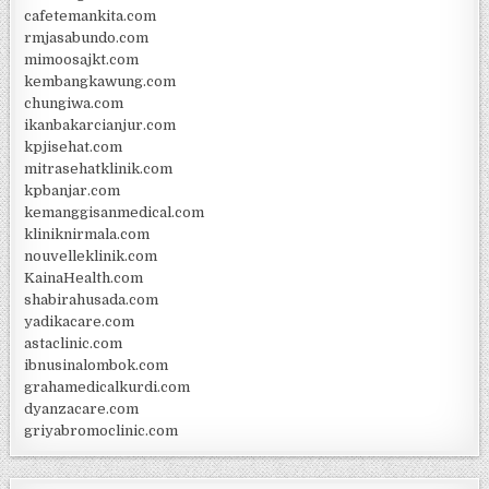
cafetemankita.com
rmjasabundo.com
mimoosajkt.com
kembangkawung.com
chungiwa.com
ikanbakarcianjur.com
kpjisehat.com
mitrasehatklinik.com
kpbanjar.com
kemanggisanmedical.com
kliniknirmala.com
nouvelleklinik.com
KainaHealth.com
shabirahusada.com
yadikacare.com
astaclinic.com
ibnusinalombok.com
grahamedicalkurdi.com
dyanzacare.com
griyabromoclinic.com