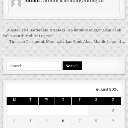
Author:
admin@hematgaming.id
Post
← Master The Battlefield: Strategi Top untuk Menggunakan Tank
navigation
Pahlawan di Mobile Legends
Tips dan Trik untuk Meningkatkan Rank Akun Mobile Legend →
Search
for:
August 2026
M
T
W
T
F
S
S
1
2
3
4
5
6
7
8
9