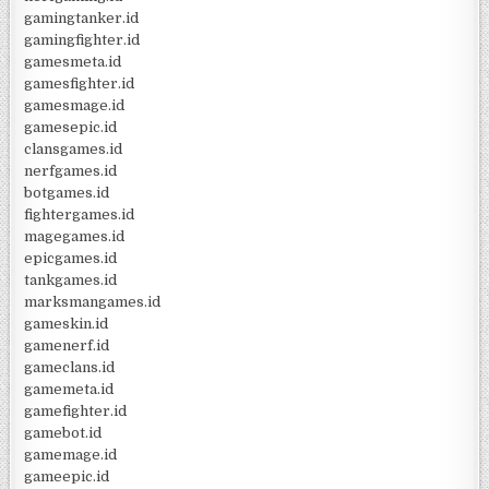
gamingtanker.id
gamingfighter.id
gamesmeta.id
gamesfighter.id
gamesmage.id
gamesepic.id
clansgames.id
nerfgames.id
botgames.id
fightergames.id
magegames.id
epicgames.id
tankgames.id
marksmangames.id
gameskin.id
gamenerf.id
gameclans.id
gamemeta.id
gamefighter.id
gamebot.id
gamemage.id
gameepic.id