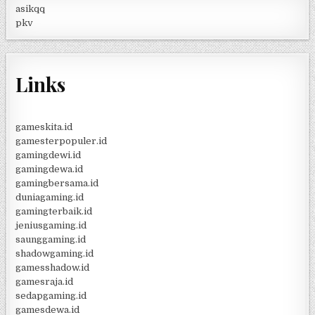
asikqq
pkv
Links
gameskita.id
gamesterpopuler.id
gamingdewi.id
gamingdewa.id
gamingbersama.id
duniagaming.id
gamingterbaik.id
jeniusgaming.id
saunggaming.id
shadowgaming.id
gamesshadow.id
gamesraja.id
sedapgaming.id
gamesdewa.id