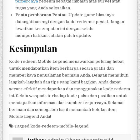
terpercaya
redeem sebagai imbalan atas survei atau
tugas yang Anda selesaikan.
Panta pembaruan Pantau
: Update game biasanya
datang dibarengi dengan kode redeem spesial. Jangan
lewatkan kesempatan ini dengan selalu
memperhatikan catatan patch update.
Kesimpulan
Kode redeem Mobile Legend menawarkan peluang hebat
untuk mendapatkan item berharga secara gratis dan
memperkaya pengalaman bermain Anda. Dengan mengikuti
langkah-langkah dan tips yang kami bagikan, Anda dapat
secara efektif mendapatkan dan menggunakan kode redeem
ini. Selalu waspada terhadap kode palsu dan pastikan untuk
mendapatkan informasi dari sumber terpercaya. Selamat
bermain dan semoga berhasil menambah koleksi item
Mobile Legend Anda!
Tagged
kode-redeem-mobile-legend