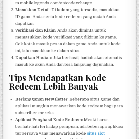
m.mobilelegends.com/en/codexchange.
Masukkan Detail
: Di kolom yang tersedia, masukkan
ID game Anda serta kode redeem yang sudah Anda
dapatkan.
Verifikasi dan Klaim
: Anda akan diminta untuk
memasukkan kode verifikasi yang dikirim ke game.
Cek kotak masuk pesan dalam game Anda untuk kode
ini, lalu masukkan ke dalam situs.
Dapatkan Hadiah
: Jika berhasil, hadiah akan otomatis
masuk ke akun Anda dan bisa langsung digunakan.
Tips Mendapatkan Kode
Redeem Lebih Banyak
Berlangganan Newsletter
: Beberapa situs game dan
aplikasi mungkin menawarkan kode redeem bagi para
subscriber mereka.
Aplikasi Penghasil Kode Redeem
: Meski harus
berhati-hati terhadap penipuan, ada beberapa aplikasi
terpercaya yang menawarkan kode
situs slot