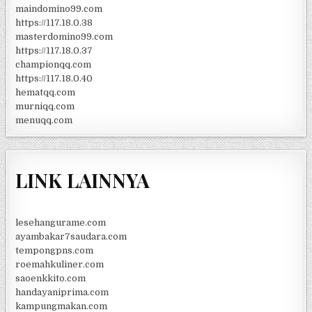
maindomino99.com
https://117.18.0.38
masterdomino99.com
https://117.18.0.37
championqq.com
https://117.18.0.40
hematqq.com
murniqq.com
menuqq.com
LINK LAINNYA
lesehangurame.com
ayambakar7saudara.com
tempongpns.com
roemahkuliner.com
saoenkkito.com
handayaniprima.com
kampungmakan.com