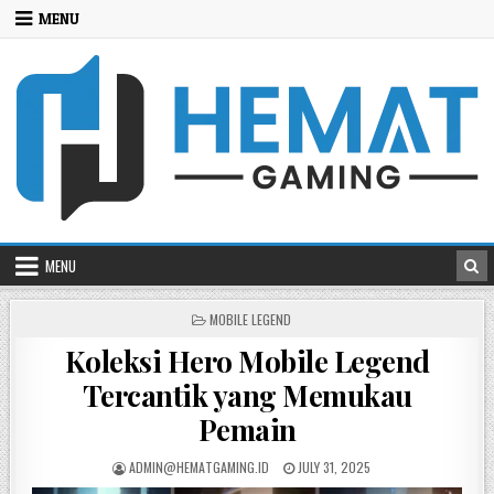
Skip
MENU
to
content
MENU
POSTED
MOBILE LEGEND
IN
Koleksi Hero Mobile Legend
Tercantik yang Memukau
Pemain
POSTED
POSTED
ADMIN@HEMATGAMING.ID
JULY 31, 2025
BY
ON