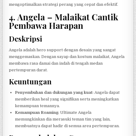
mengoptimalkan strategi perang yang cepat dan efektif.
4. Angela – Malaikat Cantik
Pembawa Harapan
Deskripsi
Angela adalah hero support dengan desain yang sangat
menggemaskan. Dengan sayap dan kostum malaikat, Angela
membawa rasa damai dan indah di tengah medan
pertempuran darat.
Keuntungan
Penyembuhan dan dukungan yang kuat
: Angela dapat
memberikan heal yang signifikan serta meningkatkan
kemampuan temannya.
Kemampuan Roaming
: Ultimate Angela
memungkinkan dia merasuki teman tim yang lain,
membuatnya dapat hadir di semua area pertempuran.