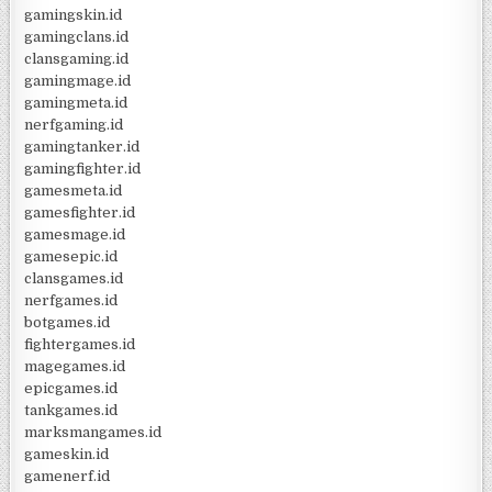
gamingskin.id
gamingclans.id
clansgaming.id
gamingmage.id
gamingmeta.id
nerfgaming.id
gamingtanker.id
gamingfighter.id
gamesmeta.id
gamesfighter.id
gamesmage.id
gamesepic.id
clansgames.id
nerfgames.id
botgames.id
fightergames.id
magegames.id
epicgames.id
tankgames.id
marksmangames.id
gameskin.id
gamenerf.id