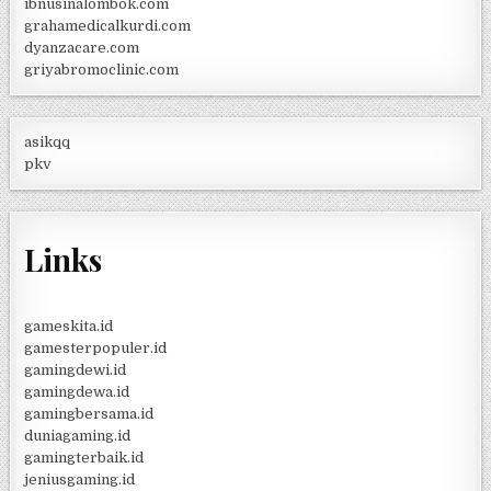
ibnusinalombok.com
grahamedicalkurdi.com
dyanzacare.com
griyabromoclinic.com
asikqq
pkv
Links
gameskita.id
gamesterpopuler.id
gamingdewi.id
gamingdewa.id
gamingbersama.id
duniagaming.id
gamingterbaik.id
jeniusgaming.id