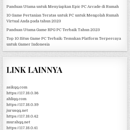
Panduan Utama untuk Menyiapkan Epic PC Arcade di Rumah
10 Game Pertanian Teratas untuk PC untuk Mengolah Rumah
Virtual Anda pada tahun 2023
Panduan Utama Game RPG PC Terbaik Tahun 2023
Top 10 Situs Game PC Terbaik: Temukan Platform Terpercaya
untuk Gamer Indonesia
LINK LAINNYA
asikqq.com
https://117.18.0.36
ahliqq.com
https://117.18.0.39
jurusqq.net
https://117.18.0.42
murahqq.net
https://117.18.0.41