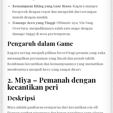
Kemampuan Kiting yang Luar Biasa
: Kagura mampu
bergerak dengan cepat dan mengelak dari serangan
musuh dengan mudah.
Damage Area yang Tinggi
: Ultimate-nya, Yin Yang
Overturn, menjadikannya salah satu mage dengan
damage tinggi di area pertempuran.
Pengaruh dalam Game
Kagura sering menjadi pilihan favorit bagi pemain yang suka
menampilkan permainan yang lincah dan penuh taktik.
Kombinasi kecantikan dan kemampuannya yang mematikan
membuatnya menjadi hero yang sangat dicari.
2. Miya – Pemanah dengan
kecantikan peri
Deskripsi
Miya adalah gambaran sempurna dari kecantikan ras elf.
Dengan rambut pirangnya dan busur panahnya yang elegan,