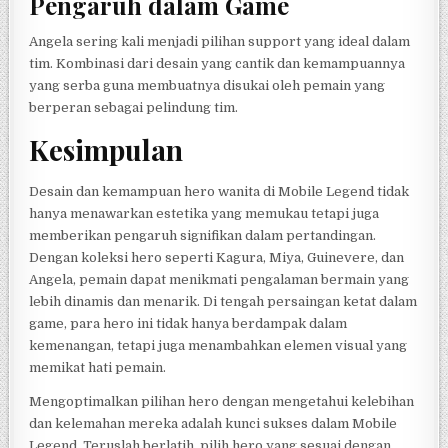
Pengaruh dalam Game
Angela sering kali menjadi pilihan support yang ideal dalam
tim. Kombinasi dari desain yang cantik dan kemampuannya
yang serba guna membuatnya disukai oleh pemain yang
berperan sebagai pelindung tim.
Kesimpulan
Desain dan kemampuan hero wanita di Mobile Legend tidak
hanya menawarkan estetika yang memukau tetapi juga
memberikan pengaruh signifikan dalam pertandingan.
Dengan koleksi hero seperti Kagura, Miya, Guinevere, dan
Angela, pemain dapat menikmati pengalaman bermain yang
lebih dinamis dan menarik. Di tengah persaingan ketat dalam
game, para hero ini tidak hanya berdampak dalam
kemenangan, tetapi juga menambahkan elemen visual yang
memikat hati pemain.
Mengoptimalkan pilihan hero dengan mengetahui kelebihan
dan kelemahan mereka adalah kunci sukses dalam Mobile
Legend. Teruslah berlatih, pilih hero yang sesuai dengan