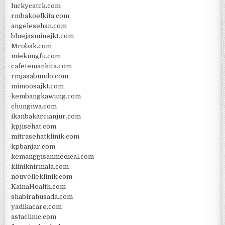
luckycatck.com
rmbakoelkita.com
angelesehan.com
bluejasminejkt.com
Mrobak.com
miekungfu.com
cafetemankita.com
rmjasabundo.com
mimoosajkt.com
kembangkawung.com
chungiwa.com
ikanbakarcianjur.com
kpjisehat.com
mitrasehatklinik.com
kpbanjar.com
kemanggisanmedical.com
kliniknirmala.com
nouvelleklinik.com
KainaHealth.com
shabirahusada.com
yadikacare.com
astaclinic.com