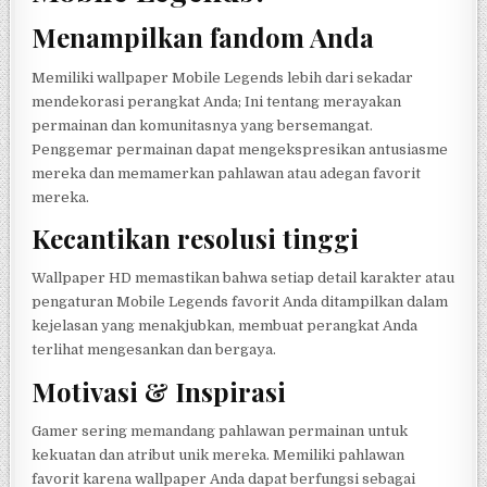
Menampilkan fandom Anda
Memiliki wallpaper Mobile Legends lebih dari sekadar
mendekorasi perangkat Anda; Ini tentang merayakan
permainan dan komunitasnya yang bersemangat.
Penggemar permainan dapat mengekspresikan antusiasme
mereka dan memamerkan pahlawan atau adegan favorit
mereka.
Kecantikan resolusi tinggi
Wallpaper HD memastikan bahwa setiap detail karakter atau
pengaturan Mobile Legends favorit Anda ditampilkan dalam
kejelasan yang menakjubkan, membuat perangkat Anda
terlihat mengesankan dan bergaya.
Motivasi & Inspirasi
Gamer sering memandang pahlawan permainan untuk
kekuatan dan atribut unik mereka. Memiliki pahlawan
favorit karena wallpaper Anda dapat berfungsi sebagai