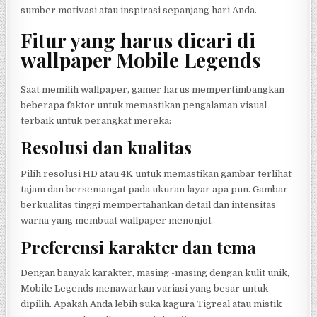
sumber motivasi atau inspirasi sepanjang hari Anda.
Fitur yang harus dicari di
wallpaper Mobile Legends
Saat memilih wallpaper, gamer harus mempertimbangkan
beberapa faktor untuk memastikan pengalaman visual
terbaik untuk perangkat mereka:
Resolusi dan kualitas
Pilih resolusi HD atau 4K untuk memastikan gambar terlihat
tajam dan bersemangat pada ukuran layar apa pun. Gambar
berkualitas tinggi mempertahankan detail dan intensitas
warna yang membuat wallpaper menonjol.
Preferensi karakter dan tema
Dengan banyak karakter, masing -masing dengan kulit unik,
Mobile Legends menawarkan variasi yang besar untuk
dipilih. Apakah Anda lebih suka kagura Tigreal atau mistik