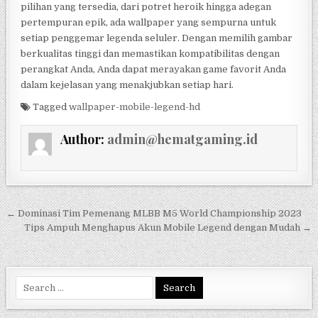
pilihan yang tersedia, dari potret heroik hingga adegan
pertempuran epik, ada wallpaper yang sempurna untuk
setiap penggemar legenda seluler. Dengan memilih gambar
berkualitas tinggi dan memastikan kompatibilitas dengan
perangkat Anda, Anda dapat merayakan game favorit Anda
dalam kejelasan yang menakjubkan setiap hari.
Tagged
wallpaper-mobile-legend-hd
Author:
admin@hematgaming.id
Post
← Dominasi Tim Pemenang MLBB M5 World Championship 2023
navigation
Tips Ampuh Menghapus Akun Mobile Legend dengan Mudah →
Search
for: