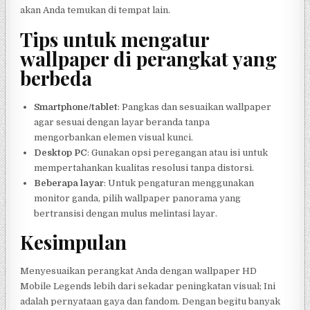
akan Anda temukan di tempat lain.
Tips untuk mengatur
wallpaper di perangkat yang
berbeda
Smartphone/tablet
: Pangkas dan sesuaikan wallpaper
agar sesuai dengan layar beranda tanpa
mengorbankan elemen visual kunci.
Desktop PC
: Gunakan opsi peregangan atau isi untuk
mempertahankan kualitas resolusi tanpa distorsi.
Beberapa layar
: Untuk pengaturan menggunakan
monitor ganda, pilih wallpaper panorama yang
bertransisi dengan mulus melintasi layar.
Kesimpulan
Menyesuaikan perangkat Anda dengan wallpaper HD
Mobile Legends lebih dari sekadar peningkatan visual; Ini
adalah pernyataan gaya dan fandom. Dengan begitu banyak