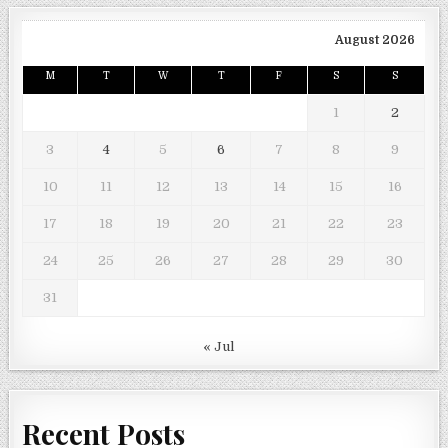
August 2026
M
T
W
T
F
S
S
1
2
3
4
5
6
7
8
9
10
11
12
13
14
15
16
17
18
19
20
21
22
23
24
25
26
27
28
29
30
31
« Jul
Recent Posts