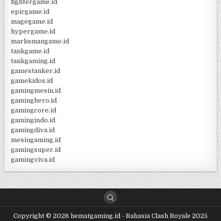
fightergame.id
epicgame.id
magegame.id
hypergame.id
marksmangame.id
tankgame.id
tankgaming.id
gamestanker.id
gamekidos.id
gamingmesin.id
gaminghero.id
gamingcore.id
gamingindo.id
gamingdiva.id
mesingaming.id
gamingsuper.id
gamingviva.id
Copyright © 2026 hematgaming.id - Rahasia Clash Royale 2025