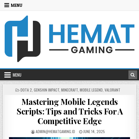
Skip
MENU
to
content
MENU
POSTED
DOTA 2
,
GENSHIN IMPACT
,
MINECRAFT
,
MOBILE LEGEND
,
VALORANT
IN
Mastering Mobile Legends
Scripts: Tips and Tricks For A
Competitive Edge
POSTED
POSTED
ADMIN@HEMATGAMING.ID
JUNE 14, 2025
BY
ON