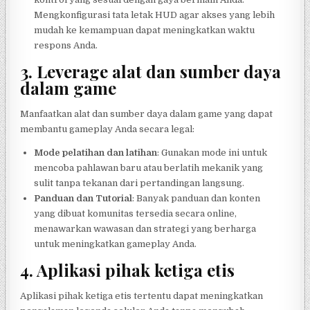
Mengkonfigurasi tata letak HUD agar akses yang lebih
mudah ke kemampuan dapat meningkatkan waktu
respons Anda.
3. Leverage alat dan sumber daya
dalam game
Manfaatkan alat dan sumber daya dalam game yang dapat
membantu gameplay Anda secara legal:
Mode pelatihan dan latihan
: Gunakan mode ini untuk
mencoba pahlawan baru atau berlatih mekanik yang
sulit tanpa tekanan dari pertandingan langsung.
Panduan dan Tutorial
: Banyak panduan dan konten
yang dibuat komunitas tersedia secara online,
menawarkan wawasan dan strategi yang berharga
untuk meningkatkan gameplay Anda.
4. Aplikasi pihak ketiga etis
Aplikasi pihak ketiga etis tertentu dapat meningkatkan