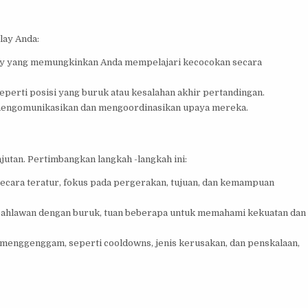
lay Anda:
lay yang memungkinkan Anda mempelajari kecocokan secara
seperti posisi yang buruk atau kesalahan akhir pertandingan.
mengomunikasikan dan mengoordinasikan upaya mereka.
utan. Pertimbangkan langkah -langkah ini:
secara teratur, fokus pada pergerakan, tujuan, dan kemampuan
pahlawan dengan buruk, tuan beberapa untuk memahami kekuatan dan
menggenggam, seperti cooldowns, jenis kerusakan, dan penskalaan,