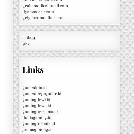
grahamedicalkurdi.com
dyanzacare.com
griyabromoclinic.com
.
asikqq
pkv
Links
gameskita.id
gamesterpopuler.id
gamingdewi.id
gamingdewa.id
gamingbersama.id
duniagaming.id
gamingterbaik.id
jeniusgaming.id