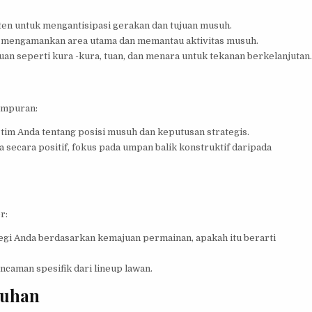
ten untuk mengantisipasi gerakan dan tujuan musuh.
k mengamankan area utama dan memantau aktivitas musuh.
uan seperti kura -kura, tuan, dan menara untuk tekanan berkelanjutan
empuran:
u tim Anda tentang posisi musuh dan keputusan strategis.
a secara positif, fokus pada umpan balik konstruktif daripada
r:
egi Anda berdasarkan kemajuan permainan, apakah itu berarti
ncaman spesifik dari lineup lawan.
buhan