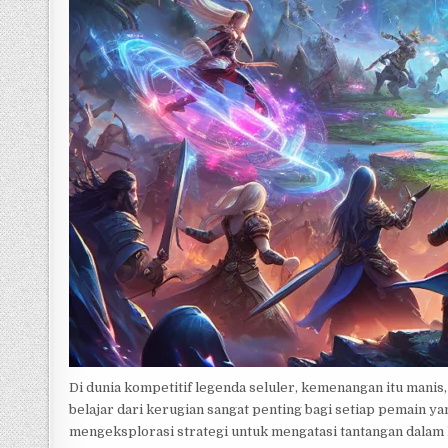
Di dunia kompetitif legenda seluler, kemenangan itu manis,
belajar dari kerugian sangat penting bagi setiap pemain y
mengeksplorasi strategi untuk mengatasi tantangan dalam