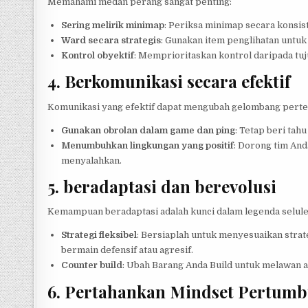
Memahami medan perang sangat penting:
Sering melirik minimap
: Periksa minimap secara konsis
Ward secara strategis
: Gunakan item penglihatan untu
Kontrol obyektif
: Memprioritaskan kontrol daripada tuj
4. Berkomunikasi secara efektif
Komunikasi yang efektif dapat mengubah gelombang pert
Gunakan obrolan dalam game dan ping
: Tetap beri tah
Menumbuhkan lingkungan yang positif
: Dorong tim And
menyalahkan.
5. beradaptasi dan berevolusi
Kemampuan beradaptasi adalah kunci dalam legenda selule
Strategi fleksibel
: Bersiaplah untuk menyesuaikan strat
bermain defensif atau agresif.
Counter build
: Ubah Barang Anda Build untuk melawan a
6. Pertahankan Mindset Pertum