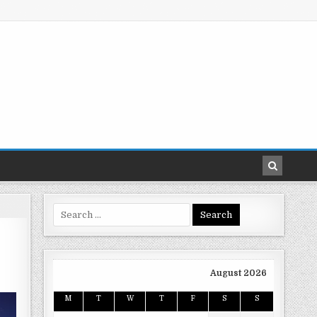
Search
for:
August 2026
M
T
W
T
F
S
S