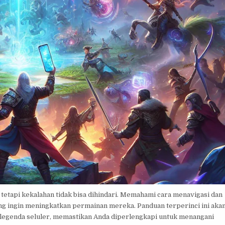
 tetapi kekalahan tidak bisa dihindari. Memahami cara menavigasi dan
ang ingin meningkatkan permainan mereka. Panduan terperinci ini aka
 legenda seluler, memastikan Anda diperlengkapi untuk menangani