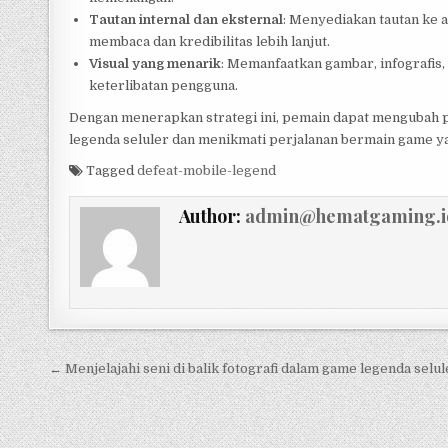
Tautan internal dan eksternal
: Menyediakan tautan ke 
membaca dan kredibilitas lebih lanjut.
Visual yang menarik
: Memanfaatkan gambar, infografis,
keterlibatan pengguna.
Dengan menerapkan strategi ini, pemain dapat mengubah 
legenda seluler dan menikmati perjalanan bermain game ya
Tagged
defeat-mobile-legend
Author:
admin@hematgaming.i
Post
← Menjelajahi seni di balik fotografi dalam game legenda selul
navigation