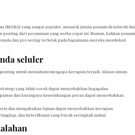
na (MOBA) yang sangat populer, menarik jutaan pemain di seluruh dun
men penting dari permainan yang serba cepat ini. Namun, bahkan pemai
emula dan pro sering terletak pada bagaimana mereka mendekati
nda seluler
, penting untuk memahami mengapa kerugian terjadi. Alasan umum
strategi yang tidak cocok dapat menyebabkan kegagalan.
ak pantas dan kurangnya keseimbangan peran dapat menyebabkan
peta dan mengabaikan tujuan dapat menyebabkan kerugian.
rtangkap, dan keterlibatan yang buruk seringkali mahal.
kalahan