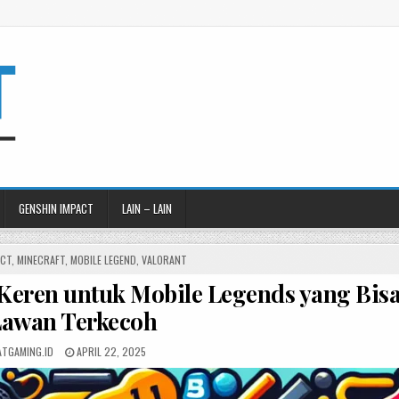
GENSHIN IMPACT
LAIN – LAIN
ACT
,
MINECRAFT
,
MOBILE LEGEND
,
VALORANT
eren untuk Mobile Legends yang Bis
Lawan Terkecoh
POSTED
TGAMING.ID
APRIL 22, 2025
ON