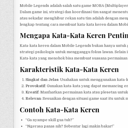
Mobile Legends adalah salah satu game MOBA (Multiplayer O
Dalam game ini, strategi dan koordinasi tim sangat menen
atau sekadar menghibur rekan satu tim adalah dengan men
lengkap tentang cara membuat kata-kata keren dalam Mobil
Mengapa Kata-Kata Keren Penti
Kata-kata keren dalam Mobile Legends bukan hanya untuk g
strategi psikologis untuk mengganggu fokus lawan. Selain it
Kata-kata yang menohok bisa membuat suasana permainan l
Karakteristik Kata-Kata Keren
Singkat dan Jelas
: Usahakan untuk menggunakan kata-ka
Provokatif
: Gunakan kata-kata yang dapat memancing emo
Kreatif
: Manfaatkan permainan kata atau plesetan untu
Relevan
: Sesuaikan dengan situasi game saat itu untuk
Contoh Kata-Kata Keren
“Ga nyampe skill gua tuh?”
“Ngerasa panas nih? Sebentar lagi makin bakar!”