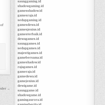
saunggaming.id
shadowgaming.id
gamesshadow.id
gamesraja.id
sedapgaming.id
gamesdewa.id
 of
gamesjenius.id
gamesterbaik.id
dewagames.id
saunggames.id
sedapgames.id
majestigames.id
gamebersama.id
gameshadow.id
rajagames.id
gameraja.id
gamedewa.id
gamejenius.id
dewigame.id
luler →
saunggame.id
shadowgame.id
gamingaurora.id
gamingberita.id