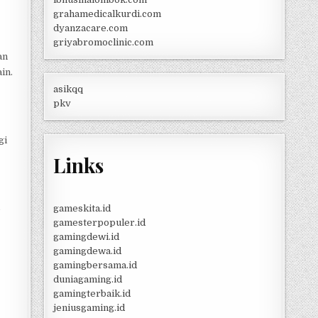
grahamedicalkurdi.com
dyanzacare.com
griyabromoclinic.com
an
in.
asikqq
pkv
gi
Links
gameskita.id
e
gamesterpopuler.id
gamingdewi.id
gamingdewa.id
gamingbersama.id
duniagaming.id
gamingterbaik.id
jeniusgaming.id