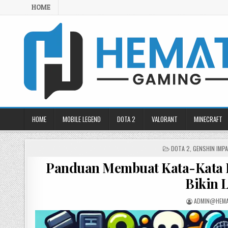
Skip
HOME
to
content
HOME
MOBILE LEGEND
DOTA 2
VALORANT
MINECRAFT
POSTED
DOTA 2
,
GENSHIN IMP
IN
Panduan Membuat Kata-Kata K
Bikin 
POSTED
ADMIN@HEMA
BY