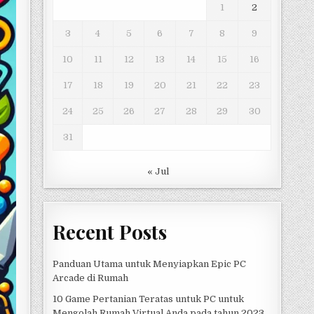
1
2
3
4
5
6
7
8
9
10
11
12
13
14
15
16
17
18
19
20
21
22
23
24
25
26
27
28
29
30
31
« Jul
Recent Posts
Panduan Utama untuk Menyiapkan Epic PC
Arcade di Rumah
10 Game Pertanian Teratas untuk PC untuk
Mengolah Rumah Virtual Anda pada tahun 2023