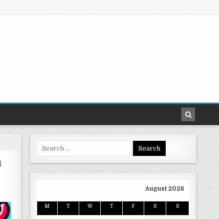
Search
for:
a
August 2026
M
T
W
T
F
S
S