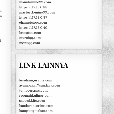
maindomino99.com
https://117.18.0.38
an
masterdomino99.com
an
https://117.18.0.37
championqq.com
https://117.18.0.40
hematqq.com
murniqq.com
i
menuqq.com
LINK LAINNYA
lesehangurame.com
ayambakar7saudara.com
tempongpns.com
roemahkuliner.com
saoenkkito.com
handayaniprima.com
kampungmakan.com