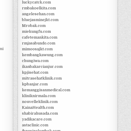
luckycatck.com
rmbakoelkita.com
angelesehan.com
bluejasminejkt.com
Mrobak.com
miekungfu.com
cafetemankita.com
rmjasabundo.com
mi
mimoosajkt.com
kembangkawung.com
chungiwa.com
ikanbakarcianjur.com
kpjisehat.com
mitrasehatklinik.com
kpbanjar.com
kemanggisanmedical.com
kliniknirmala.com
nouvelleklinik.com
KainaHealth.com
shabirahusada.com
yadikacare.com
astaclinic.com
ibnusinalombok.com