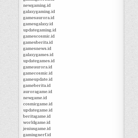
newgaming.id
galaxygaming.id
gamesaurora.id
gamesgalaxy.id
updategaming.id
gamescosmic.id
gamesberita.id
gamesnews.id
galaxygames.id
updategames.id
gameaurora.id
gamecosmic.id
gameupdate.id
gameberita.id
auroragame.id
newgame.id
cosmicgame.id
updategame.id
beritagame.id
worldgame.id
jeniusgame.id
gamingnerf.id