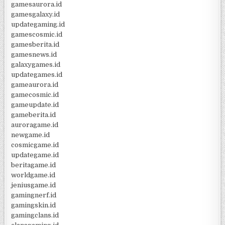
gamesaurora.id
gamesgalaxy.id
updategaming.id
gamescosmic.id
gamesberita.id
gamesnews.id
galaxygames.id
updategames.id
gameaurora.id
gamecosmic.id
gameupdate.id
gameberita.id
auroragame.id
newgame.id
cosmicgame.id
updategame.id
beritagame.id
worldgame.id
jeniusgame.id
gamingnerf.id
gamingskin.id
gamingclans.id