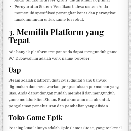
Anda, terutama driver grafis, untuk kinerja optimal.
Persyaratan Sistem
: Verifikasi bahwa sistem Anda
memenuhi spesifikasi perangkat keras dan perangkat
lunak minimum untuk game tersebut.
3. Memilih Platform yang
Tepat
Ada banyak platform tempat Anda dapat mengunduh game
PC. Di bawah ini adalah yang paling populer:
Uap
Steam adalah platform distribusi digital yang banyak
digunakan dan menawarkan perpustakaan permainan yang
luas. Anda dapat dengan mudah membeli dan mengunduh
game melalui klien Steam. Buat akun atau masuk untuk
pengalaman penelusuran dan pembelian yang efisien.
Toko Game Epik
Pesaing kuat lainnya adalah Epic Games Store, yang terkenal