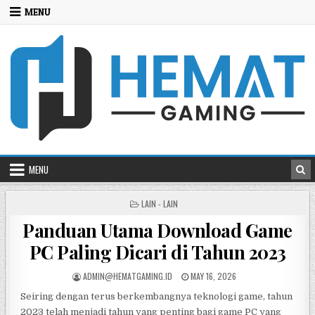
Skip
MENU
to
content
MENU
POSTED
LAIN - LAIN
IN
Panduan Utama Download Game
PC Paling Dicari di Tahun 2023
POSTED
POSTED
ADMIN@HEMATGAMING.ID
MAY 16, 2026
BY
ON
Seiring dengan terus berkembangnya teknologi game, tahun
2023 telah menjadi tahun yang penting bagi game PC yang