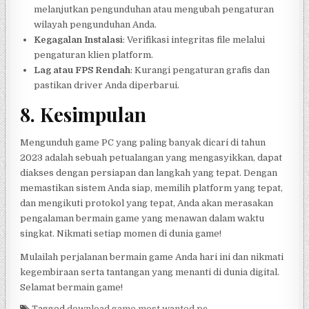
melanjutkan pengunduhan atau mengubah pengaturan
wilayah pengunduhan Anda.
Kegagalan Instalasi
: Verifikasi integritas file melalui
pengaturan klien platform.
Lag atau FPS Rendah
: Kurangi pengaturan grafis dan
pastikan driver Anda diperbarui.
8. Kesimpulan
Mengunduh game PC yang paling banyak dicari di tahun
2023 adalah sebuah petualangan yang mengasyikkan, dapat
diakses dengan persiapan dan langkah yang tepat. Dengan
memastikan sistem Anda siap, memilih platform yang tepat,
dan mengikuti protokol yang tepat, Anda akan merasakan
pengalaman bermain game yang menawan dalam waktu
singkat. Nikmati setiap momen di dunia game!
Mulailah perjalanan bermain game Anda hari ini dan nikmati
kegembiraan serta tantangan yang menanti di dunia digital.
Selamat bermain game!
Tagged
download game most wanted pc