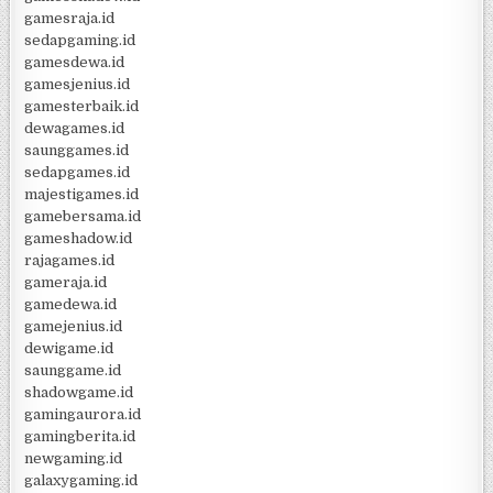
gamesraja.id
sedapgaming.id
gamesdewa.id
gamesjenius.id
gamesterbaik.id
dewagames.id
saunggames.id
sedapgames.id
majestigames.id
gamebersama.id
gameshadow.id
rajagames.id
gameraja.id
gamedewa.id
gamejenius.id
dewigame.id
saunggame.id
shadowgame.id
gamingaurora.id
gamingberita.id
newgaming.id
galaxygaming.id