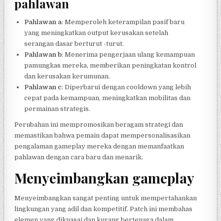
pahlawan
Pahlawan a
: Memperoleh keterampilan pasif baru
yang meningkatkan output kerusakan setelah
serangan dasar berturut -turut.
Pahlawan b
: Menerima pengerjaan ulang kemampuan
pamungkas mereka, memberikan peningkatan kontrol
dan kerusakan kerumunan.
Pahlawan c
: Diperbarui dengan cooldown yang lebih
cepat pada kemampuan, meningkatkan mobilitas dan
permainan strategis.
Perubahan ini mempromosikan beragam strategi dan
memastikan bahwa pemain dapat mempersonalisasikan
pengalaman gameplay mereka dengan memanfaatkan
pahlawan dengan cara baru dan menarik.
Menyeimbangkan gameplay
Menyeimbangkan sangat penting untuk mempertahankan
lingkungan yang adil dan kompetitif. Patch ini membahas
elemen yang dikuasai dan kurang bertenaga dalam