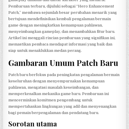
Pembaruan terbaru, dijuluki sebagai “Hero Enhancement
Patch,” membawa sejumlah besar perubahan menarik yang
bertujuan mendefinisikan kembali pengalaman bermain
game dengan meningkatkan kemampuan pahlawan,
menyeimbangkan gameplay, dan menambahkan fitur baru.
Artikel ini menggali rincian pembaruan yang signifikan ini,
memastikan pembaca mendapat informasi yang baik dan
siap untuk menaklukkan medan perang.
Gambaran Umum Patch Baru
Patch baru berfokus pada peningkatan pengalaman bermain
keseluruhan dengan menyempurnakan kemampuan
pahlawan, mengatasi masalah keseimbangan, dan
memperkenalkan mekanika game baru. Pembaruan ini
mencerminkan komitmen pengembang untuk
mempertahankan lingkungan yang adil dan menyenangkan
bagi pemain berpengalaman dan pendatang baru.
Sorotan utama