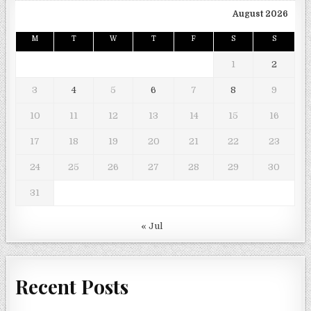
August 2026
M
T
W
T
F
S
S
1
2
3
4
5
6
7
8
9
10
11
12
13
14
15
16
17
18
19
20
21
22
23
24
25
26
27
28
29
30
31
« Jul
Recent Posts