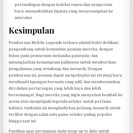
pertandingan dengan koleksi emosi dan semprotan
baru, menambahkan lapisan yang menyenangkan ke
interaksi.
Kesimpulan
Pembaruan Mobile Legends terbaru adalah bukti dedikasi
pengembang untuk komunitas pemain mereka, dengan
fokus pada pemurnian mekanika gameplay dan
meningkatkan kemampuan pahlawan untuk memberikan
pengalaman yang seimbang dan menarik. Dengan
pembaruan ini, pemain dapat mengeksplorasi strategi baru,
menikmati lapangan bermain yang adil, dan membenamkan
diri dalam pertarungan yang lebih kaya dan lebih
bersemangat. Bagi mereka yang ingin menyelam kembali ke
arena atau menjelajahi legenda seluler untuk pertama
kalinya, tambalan ini menghadirkan peluang menarik untuk
terlibat dengan salah satu game seluler paling populer
hingga saat ini.
Pastikan agar permainan Anda tetap up to date untuk