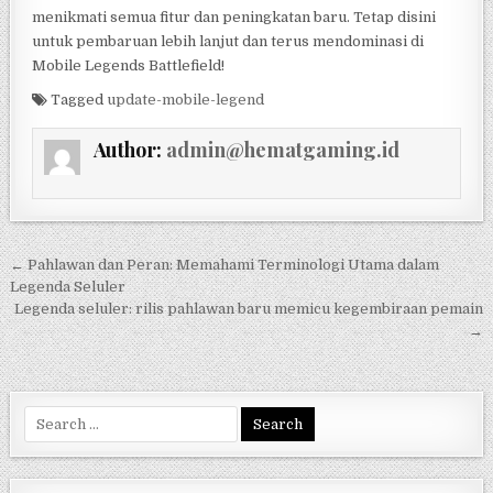
menikmati semua fitur dan peningkatan baru. Tetap disini
untuk pembaruan lebih lanjut dan terus mendominasi di
Mobile Legends Battlefield!
Tagged
update-mobile-legend
Author:
admin@hematgaming.id
Post
← Pahlawan dan Peran: Memahami Terminologi Utama dalam
navigation
Legenda Seluler
Legenda seluler: rilis pahlawan baru memicu kegembiraan pemain
→
Search
for: