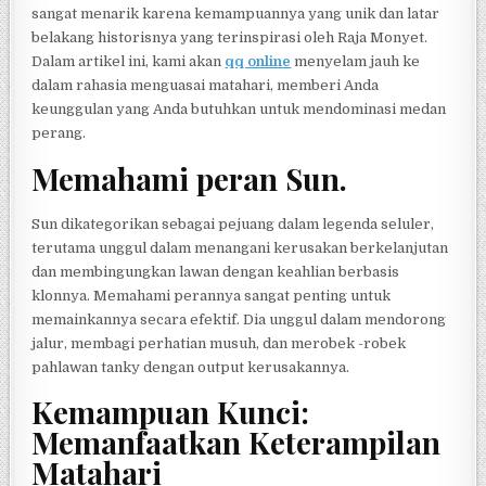
sangat menarik karena kemampuannya yang unik dan latar
belakang historisnya yang terinspirasi oleh Raja Monyet.
Dalam artikel ini, kami akan
qq online
menyelam jauh ke
dalam rahasia menguasai matahari, memberi Anda
keunggulan yang Anda butuhkan untuk mendominasi medan
perang.
Memahami peran Sun.
Sun dikategorikan sebagai pejuang dalam legenda seluler,
terutama unggul dalam menangani kerusakan berkelanjutan
dan membingungkan lawan dengan keahlian berbasis
klonnya. Memahami perannya sangat penting untuk
memainkannya secara efektif. Dia unggul dalam mendorong
jalur, membagi perhatian musuh, dan merobek -robek
pahlawan tanky dengan output kerusakannya.
Kemampuan Kunci:
Memanfaatkan Keterampilan
Matahari