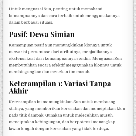
Untuk menguasai Sun, penting untuk memahami
kemampuannya dan cara terbaik untuk menggunakannya
dalam berbagai situasi.
Pasif: Dewa Simian
Kemampuan pasif Sun memungkinkan klonnya untuk
mewarisi persentase dari atributnya, menjadikannya
ekstensi kuat dari kemampuannya sendiri. Menguasai Sun
membutuhkan secara efektif menggunakan klonnya untuk
membingungkan dan menekan tim musuh.
Keterampilan 1: Variasi Tanpa
Akhir
Keterampilan ini memungkinkan Sun untuk membuang
stafnya, yang memberikan kerusakan dan menciptakan klon
pada titik dampak. Gunakan untuk melecehkan musuh,
menciptakan kebingungan, dan berpotensi menangkap
lawan lengah dengan kerusakan yang tidak terduga.