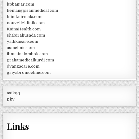
kpbanjar.com
kemanggisanmedical.com
kliniknirmala.com
nouvelleklinik.com
KainaHealth.com
shabirahusada.com
yadikacare.com
astaclinic.com
ibnusinalombok.com
grahamedicalkurdi.com
dyanzacare.com
griyabromoclinic.com
asikqq
pkv
Links