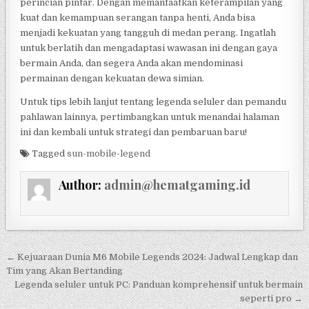
perincian pintar. Dengan memanfaatkan keterampilan yang
kuat dan kemampuan serangan tanpa henti, Anda bisa
menjadi kekuatan yang tangguh di medan perang. Ingatlah
untuk berlatih dan mengadaptasi wawasan ini dengan gaya
bermain Anda, dan segera Anda akan mendominasi
permainan dengan kekuatan dewa simian.
Untuk tips lebih lanjut tentang legenda seluler dan pemandu
pahlawan lainnya, pertimbangkan untuk menandai halaman
ini dan kembali untuk strategi dan pembaruan baru!
Tagged
sun-mobile-legend
Author:
admin@hematgaming.id
Post
← Kejuaraan Dunia M6 Mobile Legends 2024: Jadwal Lengkap dan
navigation
Tim yang Akan Bertanding
Legenda seluler untuk PC: Panduan komprehensif untuk bermain
seperti pro →