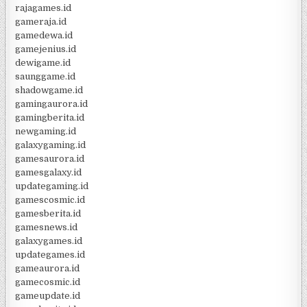
rajagames.id
gameraja.id
gamedewa.id
gamejenius.id
dewigame.id
saunggame.id
shadowgame.id
gamingaurora.id
gamingberita.id
newgaming.id
galaxygaming.id
gamesaurora.id
gamesgalaxy.id
updategaming.id
gamescosmic.id
gamesberita.id
gamesnews.id
galaxygames.id
updategames.id
gameaurora.id
gamecosmic.id
gameupdate.id