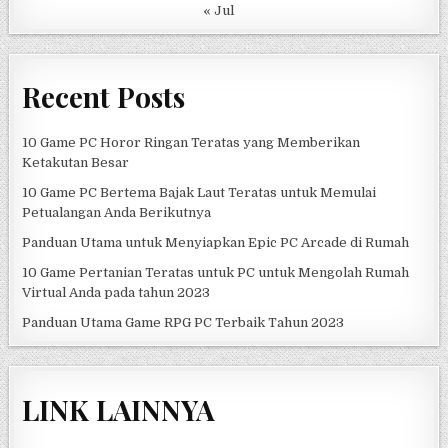
« Jul
Recent Posts
10 Game PC Horor Ringan Teratas yang Memberikan
Ketakutan Besar
10 Game PC Bertema Bajak Laut Teratas untuk Memulai
Petualangan Anda Berikutnya
Panduan Utama untuk Menyiapkan Epic PC Arcade di Rumah
10 Game Pertanian Teratas untuk PC untuk Mengolah Rumah
Virtual Anda pada tahun 2023
Panduan Utama Game RPG PC Terbaik Tahun 2023
LINK LAINNYA