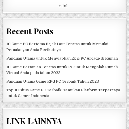
« Jul
Recent Posts
10 Game PC Bertema Bajak Laut Teratas untuk Memulai
Petualangan Anda Berikutnya
Panduan Utama untuk Menyiapkan Epic PC Arcade di Rumah
10 Game Pertanian Teratas untuk PC untuk Mengolah Rumah
Virtual Anda pada tahun 2023
Panduan Utama Game RPG PC Terbaik Tahun 2023
Top 10 Situs Game PC Terbaik: Temukan Platform Terpercaya
untuk Gamer Indonesia
LINK LAINNYA