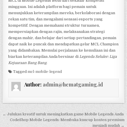
MCL di Mobile Legends lebih dari sekadar kompetisi
mingguan. Ini adalah platform bagi pemain untuk
menunjukkan keterampilan mereka, berkolaborasi dengan
rekan satu tim, dan mengalami sensasi esports yang
kompetitif. Dengan memahami struktur turnamen,
mempersiapkan dengan rajin, melaksanakan strategi
dengan mahir, dan belajar dari setiap pertandingan, pemain
dapat naik ke puncak dan mendapatkan gelar MCL Champion
yang didambakan. Memulai perjalanan ke kemuliaan ini dan
biarkan keterampilan Anda bersinar di
Legenda Seluler: Liga
Kejuaraan Bang Bang
.
Tagged
mcl-mobile-legend
Author:
admin@hematgaming.id
Post
← Julukan kreatif untuk meningkatkan game Mobile Legends Anda
navigation
CodeShop Mobile Legends: Membuka kuncup konten premium
menjadi mudah →