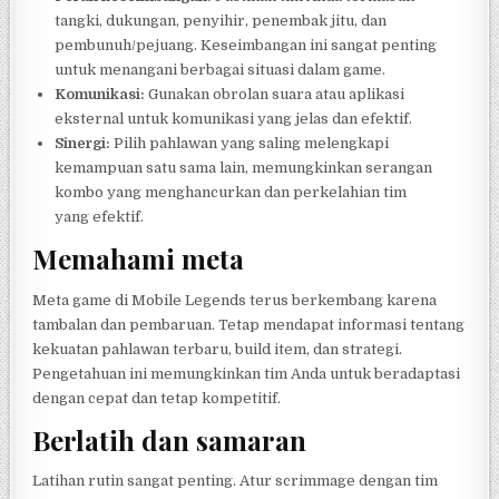
tangki, dukungan, penyihir, penembak jitu, dan
pembunuh/pejuang. Keseimbangan ini sangat penting
untuk menangani berbagai situasi dalam game.
Komunikasi:
Gunakan obrolan suara atau aplikasi
eksternal untuk komunikasi yang jelas dan efektif.
Sinergi:
Pilih pahlawan yang saling melengkapi
kemampuan satu sama lain, memungkinkan serangan
kombo yang menghancurkan dan perkelahian tim
yang efektif.
Memahami meta
Meta game di Mobile Legends terus berkembang karena
tambalan dan pembaruan. Tetap mendapat informasi tentang
kekuatan pahlawan terbaru, build item, dan strategi.
Pengetahuan ini memungkinkan tim Anda untuk beradaptasi
dengan cepat dan tetap kompetitif.
Berlatih dan samaran
Latihan rutin sangat penting. Atur scrimmage dengan tim