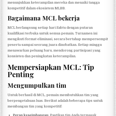
menunjukkan keterampilan mereka dan menaiki tangga
kompetitif dalam ekosistem MLBB.
Bagaimana MCL bekerja
MCL berlangsung setiap hari Sabtu dengan putaran
kualifikasi terbuka untuk semua pemain. Turnamen ini
mengikuti format eliminasi, secara bertahap mempersempit
peserta sampai seorang juara dinobatkan. Setiap minggu
menawarkan peluang baru, mendorong partisipasi yang
konsisten dan peningkatan keterampilan.
Mempersiapkan MCL: Tip
Penting
Mengumpulkan tim
Untuk berhasil di MCL, pemain membutuhkan tim yang
berpengetahuan luas. Berikut adalah beberapa tips untuk
membangun tim yang kompetitif:
Peran keseimbangan:
Pastikan tim Anda termasuk