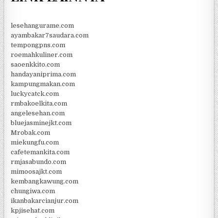
lesehangurame.com
ayambakar7saudara.com
tempongpns.com
roemahkuliner.com
saoenkkito.com
handayaniprima.com
kampungmakan.com
luckycatck.com
rmbakoelkita.com
angelesehan.com
bluejasminejkt.com
Mrobak.com
miekungfu.com
cafetemankita.com
rmjasabundo.com
mimoosajkt.com
kembangkawung.com
chungiwa.com
ikanbakarcianjur.com
kpjisehat.com