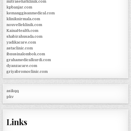
mitrasehatklinik.com
kpbanjar.com
kemanggisanmedical.com
kliniknirmala.com
nouvelleklinik.com
KainaHealth.com
shabirahusada.com
yadikacare.com
astaclinic.com
ibnusinalombok.com
grahamedicalkurdi.com
dyanzacare.com
griyabromoclinic.com
asikqq
pkv
Links