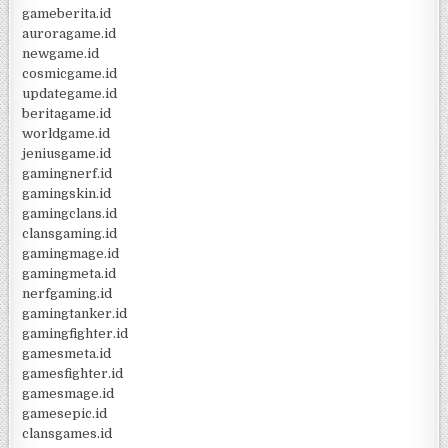
gameberita.id
auroragame.id
newgame.id
cosmicgame.id
updategame.id
beritagame.id
worldgame.id
jeniusgame.id
gamingnerf.id
gamingskin.id
gamingclans.id
clansgaming.id
gamingmage.id
gamingmeta.id
nerfgaming.id
gamingtanker.id
gamingfighter.id
gamesmeta.id
gamesfighter.id
gamesmage.id
gamesepic.id
clansgames.id