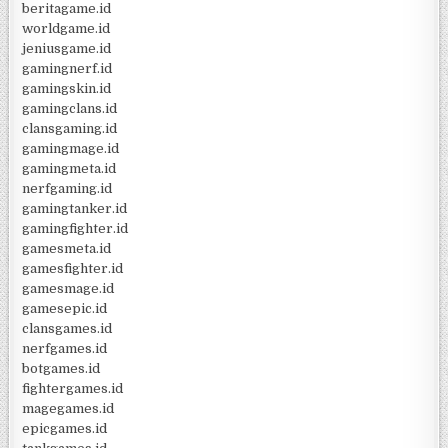
beritagame.id
worldgame.id
jeniusgame.id
gamingnerf.id
gamingskin.id
gamingclans.id
clansgaming.id
gamingmage.id
gamingmeta.id
nerfgaming.id
gamingtanker.id
gamingfighter.id
gamesmeta.id
gamesfighter.id
gamesmage.id
gamesepic.id
clansgames.id
nerfgames.id
botgames.id
fightergames.id
magegames.id
epicgames.id