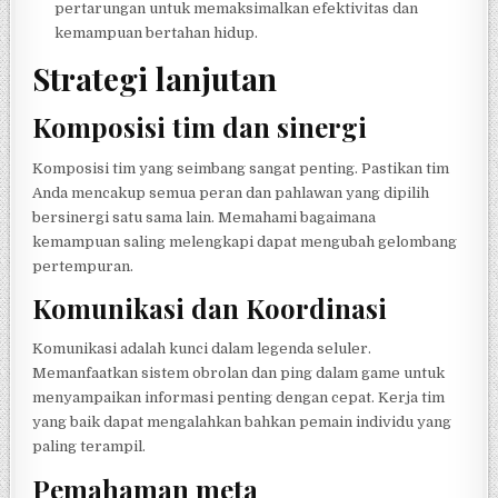
pertarungan untuk memaksimalkan efektivitas dan
kemampuan bertahan hidup.
Strategi lanjutan
Komposisi tim dan sinergi
Komposisi tim yang seimbang sangat penting. Pastikan tim
Anda mencakup semua peran dan pahlawan yang dipilih
bersinergi satu sama lain. Memahami bagaimana
kemampuan saling melengkapi dapat mengubah gelombang
pertempuran.
Komunikasi dan Koordinasi
Komunikasi adalah kunci dalam legenda seluler.
Memanfaatkan sistem obrolan dan ping dalam game untuk
menyampaikan informasi penting dengan cepat. Kerja tim
yang baik dapat mengalahkan bahkan pemain individu yang
paling terampil.
Pemahaman meta