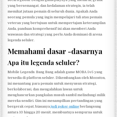
yang bersemangat, dan kedalaman strategis, ia telah
memikat jutaan pemain di seluruh dunia. Apakah Anda
seorang pemula yang ingin mempelajari tali atau pemain
veteran yang bertujuan untuk mempertajam keterampilan
Anda, panduan komprehensif ini akan memberi Anda
wawasan dan strategi yang perlu Anda dominasi di arena
legenda seluler.
Memahami dasar -dasarnya
Apa itu legenda seluler?
Mobile Legends: Bang Bang adalah game MOBA 5v5 yang
tersedia di platform seluler. Dikembangkan oleh Moonton,
ini menantang para pemain untuk menyusun strategi,
berkolaborasi, dan mengalahkan lawan untuk
menghancurkan pangkalan musuh sambil melindungi milik
mereka sendiri. Gim ini menampilkan pertandingan yang
bergerak cepat, biasanya
judi poker online
berlangsung
antara 10 hingga 20 menit, membuatnya sempurna untuk