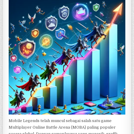
Mobile Legends telah muncul sebagai salah satu game
Multiplayer Online Battle Arena (MOBA) paling populer
secara global. Dengan gameplaynya yang menarik, grafik