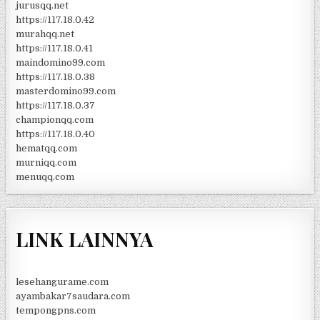
jurusqq.net
https://117.18.0.42
murahqq.net
https://117.18.0.41
maindomino99.com
https://117.18.0.38
masterdomino99.com
https://117.18.0.37
championqq.com
https://117.18.0.40
hematqq.com
murniqq.com
menuqq.com
LINK LAINNYA
lesehangurame.com
ayambakar7saudara.com
tempongpns.com