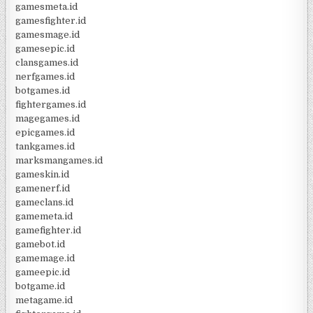
gamesmeta.id
gamesfighter.id
gamesmage.id
gamesepic.id
clansgames.id
nerfgames.id
botgames.id
fightergames.id
magegames.id
epicgames.id
tankgames.id
marksmangames.id
gameskin.id
gamenerf.id
gameclans.id
gamemeta.id
gamefighter.id
gamebot.id
gamemage.id
gameepic.id
botgame.id
metagame.id