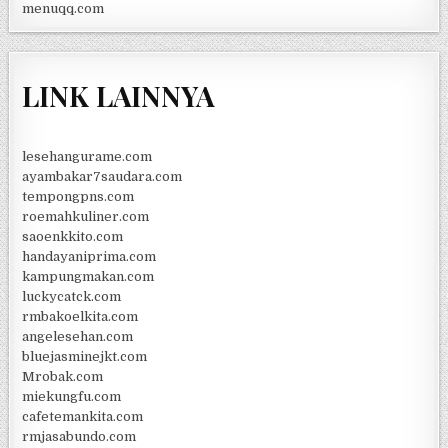
menuqq.com
LINK LAINNYA
lesehangurame.com
ayambakar7saudara.com
tempongpns.com
roemahkuliner.com
saoenkkito.com
handayaniprima.com
kampungmakan.com
luckycatck.com
rmbakoelkita.com
angelesehan.com
bluejasminejkt.com
Mrobak.com
miekungfu.com
cafetemankita.com
rmjasabundo.com