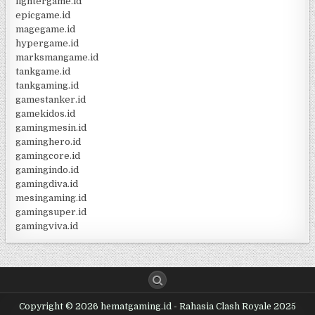
fightergame.id
epicgame.id
magegame.id
hypergame.id
marksmangame.id
tankgame.id
tankgaming.id
gamestanker.id
gamekidos.id
gamingmesin.id
gaminghero.id
gamingcore.id
gamingindo.id
gamingdiva.id
mesingaming.id
gamingsuper.id
gamingviva.id
Copyright © 2026 hematgaming.id - Rahasia Clash Royale 2025