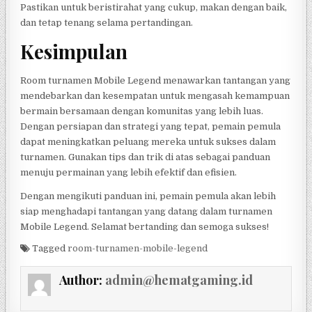
Pastikan untuk beristirahat yang cukup, makan dengan baik,
dan tetap tenang selama pertandingan.
Kesimpulan
Room turnamen Mobile Legend menawarkan tantangan yang
mendebarkan dan kesempatan untuk mengasah kemampuan
bermain bersamaan dengan komunitas yang lebih luas.
Dengan persiapan dan strategi yang tepat, pemain pemula
dapat meningkatkan peluang mereka untuk sukses dalam
turnamen. Gunakan tips dan trik di atas sebagai panduan
menuju permainan yang lebih efektif dan efisien.
Dengan mengikuti panduan ini, pemain pemula akan lebih
siap menghadapi tantangan yang datang dalam turnamen
Mobile Legend. Selamat bertanding dan semoga sukses!
Tagged
room-turnamen-mobile-legend
Author:
admin@hematgaming.id