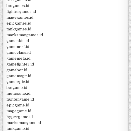
botgames.id
fightergames.id
magegames.id
epicgames.id
tankgames.id
marksmangames.id
gameskin.id
gamenerf.id
gameclans.id
gamemeta.id
gamefighter.id
gamebot.id
gamemage.id
gameepic.id
botgame.id
metagame.id
fightergame.id
epicgame.id
magegame.id
hypergame.id
marksmangame.id
tankgame.id