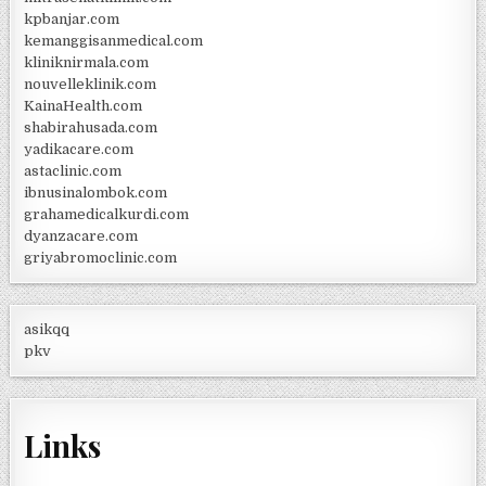
kpbanjar.com
kemanggisanmedical.com
kliniknirmala.com
nouvelleklinik.com
KainaHealth.com
shabirahusada.com
yadikacare.com
astaclinic.com
ibnusinalombok.com
grahamedicalkurdi.com
dyanzacare.com
griyabromoclinic.com
asikqq
pkv
Links