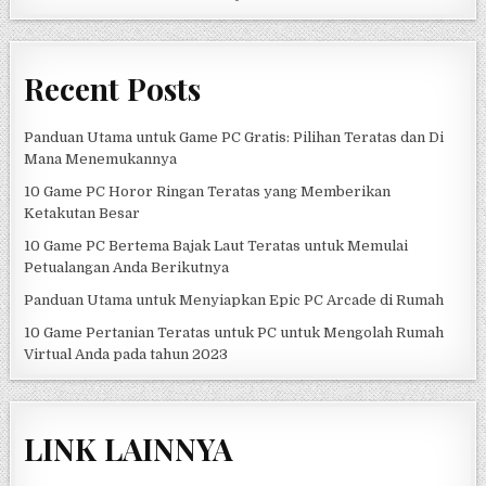
Recent Posts
Panduan Utama untuk Game PC Gratis: Pilihan Teratas dan Di
Mana Menemukannya
10 Game PC Horor Ringan Teratas yang Memberikan
Ketakutan Besar
10 Game PC Bertema Bajak Laut Teratas untuk Memulai
Petualangan Anda Berikutnya
Panduan Utama untuk Menyiapkan Epic PC Arcade di Rumah
10 Game Pertanian Teratas untuk PC untuk Mengolah Rumah
Virtual Anda pada tahun 2023
LINK LAINNYA