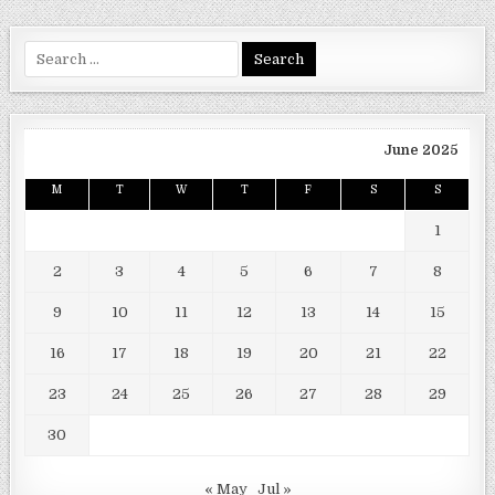
Search
for:
June 2025
M
T
W
T
F
S
S
1
2
3
4
5
6
7
8
9
10
11
12
13
14
15
16
17
18
19
20
21
22
23
24
25
26
27
28
29
30
« May
Jul »