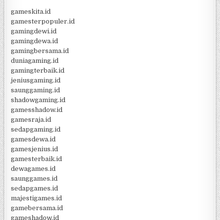
gameskita.id
gamesterpopuler.id
gamingdewi.id
gamingdewa.id
gamingbersama.id
duniagaming.id
gamingterbaik.id
jeniusgaming.id
saunggaming.id
shadowgaming.id
gamesshadow.id
gamesraja.id
sedapgaming.id
gamesdewa.id
gamesjenius.id
gamesterbaik.id
dewagames.id
saunggames.id
sedapgames.id
majestigames.id
gamebersama.id
gameshadow.id