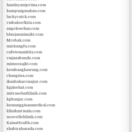
handayaniprima.com
kampungmakan.com
luckycatck.com
rmbakoelkita.com
angelesehan.com
bluejasminejkt.com
Mrobak.com
miekungfu.com
cafetemankita.com
rmjasabundo.com
mimoosajkt.com
kembangkawung.com
chungiwa.com
ikanbakarcianjur.com
kpjisehat.com
mitrasehatklinik.com
kpbanjar.com
kemanggisanmedical.com
kliniknirmala.com
nouvelleklinik.com
KainaHealth.com
shabirahusada.com