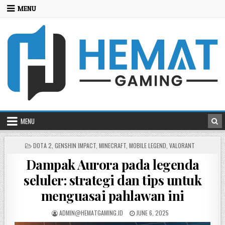
Skip
MENU
to
content
MENU
POSTED
DOTA 2
,
GENSHIN IMPACT
,
MINECRAFT
,
MOBILE LEGEND
,
VALORANT
IN
Dampak Aurora pada legenda
seluler: strategi dan tips untuk
menguasai pahlawan ini
POSTED
POSTED
ADMIN@HEMATGAMING.ID
JUNE 6, 2025
BY
ON