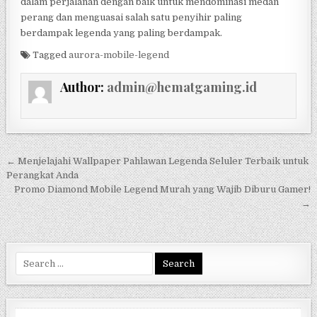
dalam perjalanan dengan baik untuk mendominasi medan
perang dan menguasai salah satu penyihir paling
berdampak legenda yang paling berdampak.
Tagged
aurora-mobile-legend
Author:
admin@hematgaming.id
Post
← Menjelajahi Wallpaper Pahlawan Legenda Seluler Terbaik untuk
navigation
Perangkat Anda
Promo Diamond Mobile Legend Murah yang Wajib Diburu Gamer!
→
Search
for: