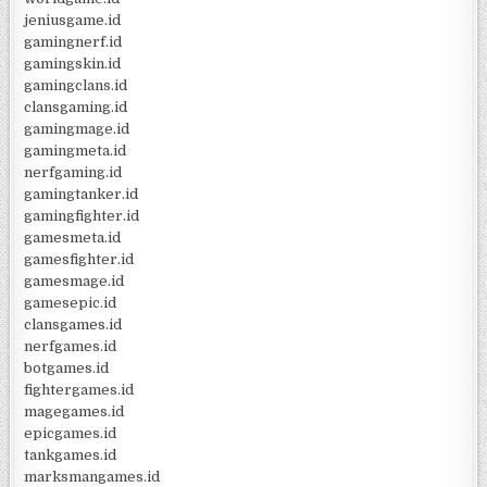
jeniusgame.id
gamingnerf.id
gamingskin.id
gamingclans.id
clansgaming.id
gamingmage.id
gamingmeta.id
nerfgaming.id
gamingtanker.id
gamingfighter.id
gamesmeta.id
gamesfighter.id
gamesmage.id
gamesepic.id
clansgames.id
nerfgames.id
botgames.id
fightergames.id
magegames.id
epicgames.id
tankgames.id
marksmangames.id