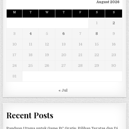
August 2026
M
T
W
T
F
S
S
1
2
3
4
5
6
7
8
9
10
11
12
13
14
15
16
17
18
19
20
21
22
23
24
25
26
27
28
29
30
31
« Jul
Recent Posts
Panduan Utama untuk Game PC Gratis: Pilihan Teratas dan Di