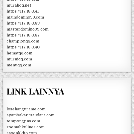
murahqq.net
https://117.18.0.41
maindomino99.com
https://117.18.0.38
masterdomino99.com
https://117.18.0.37
championqq.com
https://117.18.0.40
hematqq.com
murniqq.com
menuqq.com
LINK LAINNYA
lesehangurame.com
ayambakar7saudara.com
tempongpns.com
roemahkuliner.com
saoenkkito.com