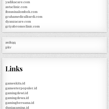
yadikacare.com
astaclinic.com
ibnusinalombok.com
grahamedicalkurdi.com
dyanzacare.com
griyabromoclinic.com
asikqq
pkv
Links
gameskita.id
gamesterpopuler.id
gamingdewi.id
gamingdewa.id
gamingbersama.id
duniagaming.id