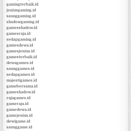
gamingterbaik.id
jeniusgaming.id
saunggaming.id
shadowgaming.id
gamesshadow.id
gamesraja.id
sedapgaming.id
gamesdewa.id
gamesjenius.id
gamesterbaik.id
dewagames.id
saunggames.id
sedapgames.id
majestigames.id
gamebersama.id
gameshadow.id
rajagames.id
gameraja.id
gamedewa.id
gamejenius.id
dewigame.id
saunggame.id