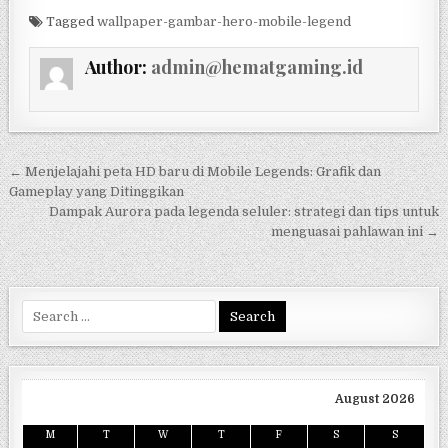
Tagged
wallpaper-gambar-hero-mobile-legend
Author:
admin@hematgaming.id
Post
← Menjelajahi peta HD baru di Mobile Legends: Grafik dan
navigation
Gameplay yang Ditinggikan
Dampak Aurora pada legenda seluler: strategi dan tips untuk
menguasai pahlawan ini →
Search
for:
August 2026
M
T
W
T
F
S
S