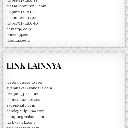
https://117.18.0.38
masterdomino99.com
https://117.18.0.37
championqq.com
https://117.18.0.40
hematqq.com
murniqq.com
menuqq.com
LINK LAINNYA
lesehangurame.com
ayambakar7saudara.com
tempongpns.com
roemahkuliner.com
saoenkkito.com
handayaniprima.com
kampungmakan.com
luckycatck.com