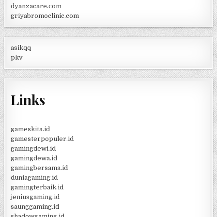
dyanzacare.com
griyabromoclinic.com
asikqq
pkv
Links
gameskita.id
gamesterpopuler.id
gamingdewi.id
gamingdewa.id
gamingbersama.id
duniagaming.id
gamingterbaik.id
jeniusgaming.id
saunggaming.id
shadowgaming.id