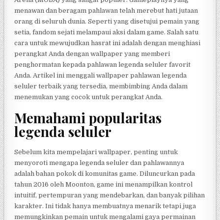
menawan dan beragam pahlawan telah merebut hati jutaan
orang di seluruh dunia. Seperti yang disetujui pemain yang
setia, fandom sejati melampaui aksi dalam game. Salah satu
cara untuk mewujudkan hasrat ini adalah dengan menghiasi
perangkat Anda dengan wallpaper yang memberi
penghormatan kepada pahlawan legenda seluler favorit
Anda. Artikel ini menggali wallpaper pahlawan legenda
seluler terbaik yang tersedia, membimbing Anda dalam
menemukan yang cocok untuk perangkat Anda.
Memahami popularitas
legenda seluler
Sebelum kita mempelajari wallpaper, penting untuk
menyoroti mengapa legenda seluler dan pahlawannya
adalah bahan pokok di komunitas game. Diluncurkan pada
tahun 2016 oleh Moonton, game ini menampilkan kontrol
intuitif, pertempuran yang mendebarkan, dan banyak pilihan
karakter. Ini tidak hanya membuatnya menarik tetapi juga
memungkinkan pemain untuk mengalami gaya permainan