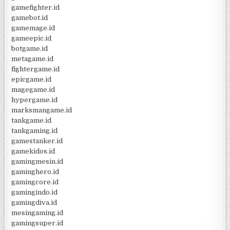
gamefighter.id
gamebot.id
gamemage.id
gameepic.id
botgame.id
metagame.id
fightergame.id
epicgame.id
magegame.id
hypergame.id
marksmangame.id
tankgame.id
tankgaming.id
gamestanker.id
gamekidos.id
gamingmesin.id
gaminghero.id
gamingcore.id
gamingindo.id
gamingdiva.id
mesingaming.id
gamingsuper.id