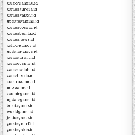
galaxygaming.id
gamesaurora.id
gamesgalaxy.id
updategaming.id
gamescosmic.id
gamesberita.id
gamesnews.id
galaxygames.id
updategames.id
gameaurora.id
gamecosmic.id
gameupdate.id
gameberita.id
auroragame.id
newgame.id
cosmicgame.id
updategame.id
beritagame.id
worldgame.id
jeniusgame.id
gamingnerf.id
gamingskin.id