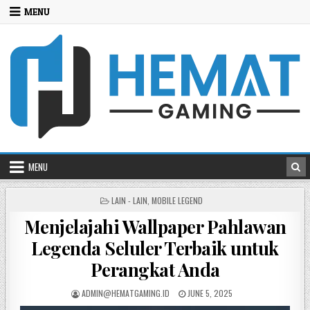
Skip
MENU
to
content
MENU
POSTED
LAIN - LAIN
,
MOBILE LEGEND
IN
Menjelajahi Wallpaper Pahlawan
Legenda Seluler Terbaik untuk
Perangkat Anda
POSTED
POSTED
ADMIN@HEMATGAMING.ID
JUNE 5, 2025
BY
ON