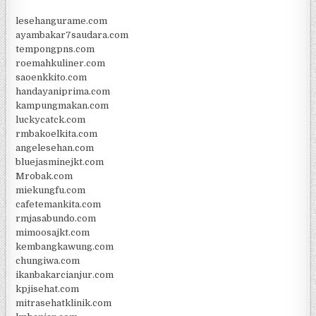
lesehangurame.com
ayambakar7saudara.com
tempongpns.com
roemahkuliner.com
saoenkkito.com
handayaniprima.com
kampungmakan.com
luckycatck.com
rmbakoelkita.com
angelesehan.com
bluejasminejkt.com
Mrobak.com
miekungfu.com
cafetemankita.com
rmjasabundo.com
mimoosajkt.com
kembangkawung.com
chungiwa.com
ikanbakarcianjur.com
kpjisehat.com
mitrasehatklinik.com