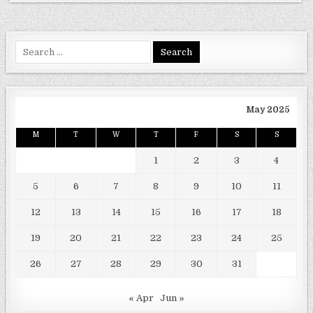
Search
for:
May 2025
M
T
W
T
F
S
S
1
2
3
4
5
6
7
8
9
10
11
12
13
14
15
16
17
18
19
20
21
22
23
24
25
26
27
28
29
30
31
« Apr
Jun »