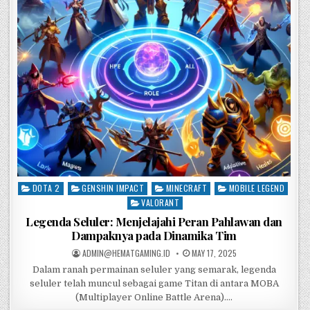
DOTA 2
GENSHIN IMPACT
MINECRAFT
MOBILE LEGEND
Posted
in
VALORANT
Legenda Seluler: Menjelajahi Peran Pahlawan dan
Dampaknya pada Dinamika Tim
POSTED
POSTED
ADMIN@HEMATGAMING.ID
MAY 17, 2025
BY
ON
Dalam ranah permainan seluler yang semarak, legenda
seluler telah muncul sebagai game Titan di antara MOBA
(Multiplayer Online Battle Arena)….