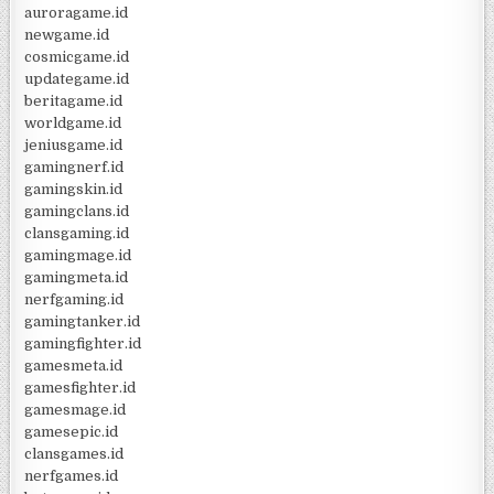
auroragame.id
newgame.id
cosmicgame.id
updategame.id
beritagame.id
worldgame.id
jeniusgame.id
gamingnerf.id
gamingskin.id
gamingclans.id
clansgaming.id
gamingmage.id
gamingmeta.id
nerfgaming.id
gamingtanker.id
gamingfighter.id
gamesmeta.id
gamesfighter.id
gamesmage.id
gamesepic.id
clansgames.id
nerfgames.id