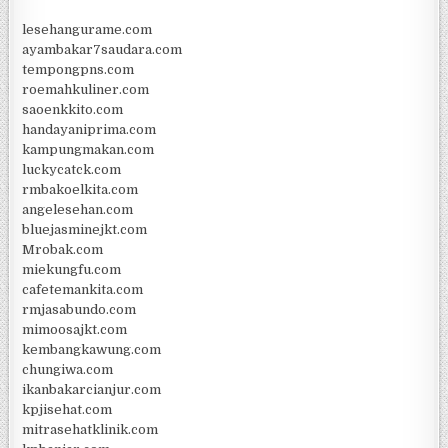
lesehangurame.com
ayambakar7saudara.com
tempongpns.com
roemahkuliner.com
saoenkkito.com
handayaniprima.com
kampungmakan.com
luckycatck.com
rmbakoelkita.com
angelesehan.com
bluejasminejkt.com
Mrobak.com
miekungfu.com
cafetemankita.com
rmjasabundo.com
mimoosajkt.com
kembangkawung.com
chungiwa.com
ikanbakarcianjur.com
kpjisehat.com
mitrasehatklinik.com