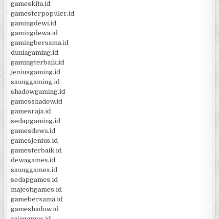
gameskita.id
gamesterpopuler.id
gamingdewi.id
gamingdewa.id
gamingbersama.id
duniagaming.id
gamingterbaik.id
jeniusgaming.id
saunggaming.id
shadowgaming.id
gamesshadow.id
gamesraja.id
sedapgaming.id
gamesdewa.id
gamesjenius.id
gamesterbaik.id
dewagames.id
saunggames.id
sedapgames.id
majestigames.id
gamebersama.id
gameshadow.id
rajagames.id