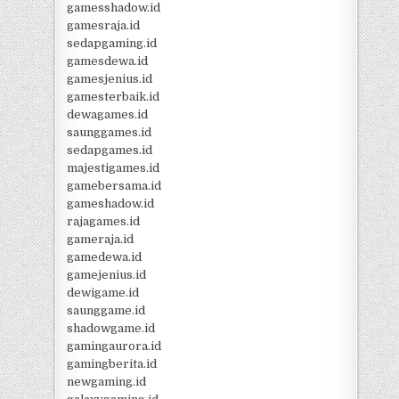
gamesshadow.id
gamesraja.id
sedapgaming.id
gamesdewa.id
gamesjenius.id
gamesterbaik.id
dewagames.id
saunggames.id
sedapgames.id
majestigames.id
gamebersama.id
gameshadow.id
rajagames.id
gameraja.id
gamedewa.id
gamejenius.id
dewigame.id
saunggame.id
shadowgame.id
gamingaurora.id
gamingberita.id
newgaming.id