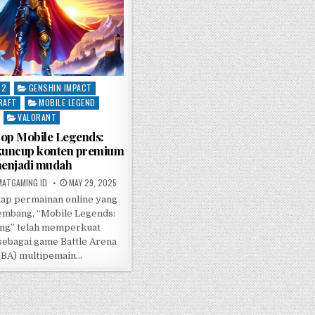
 2
GENSHIN IMPACT
RAFT
MOBILE LEGEND
VALORANT
op Mobile Legends:
uncup konten premium
enjadi mudah
POSTED
ATGAMING.ID
MAY 29, 2025
ON
ap permainan online yang
embang, “Mobile Legends:
ng” telah memperkuat
sebagai game Battle Arena
BA) multipemain…