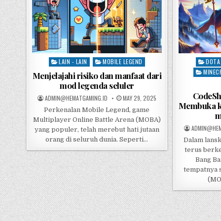
LAIN - LAIN
MOBILE LEGEND
DOTA
Posted
Posted
in
in
MINEC
Menjelajahi risiko dan manfaat dari
mod legenda seluler
CodeSh
POSTED
POSTED
ADMIN@HEMATGAMING.ID
MAY 29, 2025
BY
ON
Membuka k
Perkenalan Mobile Legend, game
m
Multiplayer Online Battle Arena (MOBA)
POSTED
ADMIN@HEM
yang populer, telah merebut hati jutaan
BY
orang di seluruh dunia. Seperti…
Dalam lansk
terus berk
Bang Ba
tempatnya 
(MO