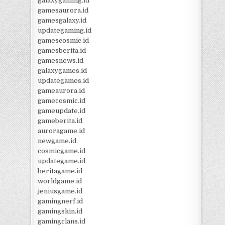
galaxygaming.id
gamesaurora.id
gamesgalaxy.id
updategaming.id
gamescosmic.id
gamesberita.id
gamesnews.id
galaxygames.id
updategames.id
gameaurora.id
gamecosmic.id
gameupdate.id
gameberita.id
auroragame.id
newgame.id
cosmicgame.id
updategame.id
beritagame.id
worldgame.id
jeniusgame.id
gamingnerf.id
gamingskin.id
gamingclans.id