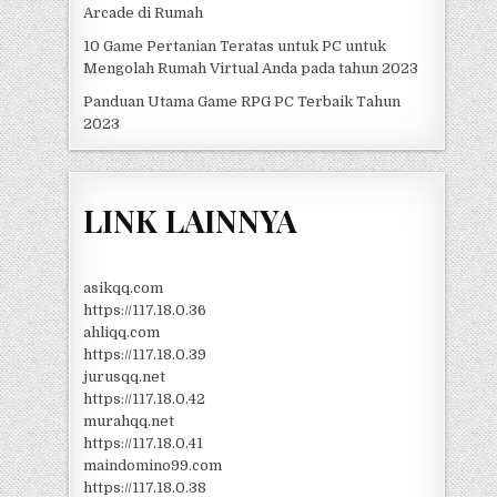
Arcade di Rumah
10 Game Pertanian Teratas untuk PC untuk
Mengolah Rumah Virtual Anda pada tahun 2023
Panduan Utama Game RPG PC Terbaik Tahun
2023
LINK LAINNYA
asikqq.com
https://117.18.0.36
ahliqq.com
https://117.18.0.39
jurusqq.net
https://117.18.0.42
murahqq.net
https://117.18.0.41
maindomino99.com
https://117.18.0.38